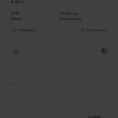
A 180 d
2019
72.886 km
Diésel
Automática
Pontevedra
I.V.A. Deducible
27.790 €