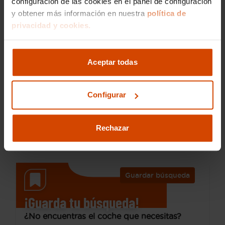
configuración de las cookies en el panel de configuración
y obtener más información en nuestra
política de
privacidad y cookies.
28.990 €
Desde 405 € /mes*
25.990 €
Aceptar todas
Mercedes Benz
Clase CLA
CLA 220 D DCT
Configurar
2021
146.507 km
Diésel
Automática
Rechazar
Pontevedra
Guardar búsqueda
¡Guarda tu búsqueda!
¿No encuentras el coche que necesitas?