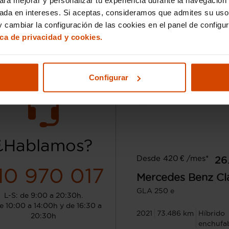
sada en intereses. Si aceptas, consideramos que admites su uso
Lleida
 cambiar la configuración de las cookies en el panel de configu
ica de privacidad y cookies.
Configurar
¿Hablamos?
Desde 420 € /mes*
26
10 970 017
Mercedes Benz
Cl
GLA 250 e
L-S: de 9:00 a 20:30h.
e 10:00 a 14:00h y de 16:30 a
2021
73.486 km
Híbrido
20:30h
enchufa