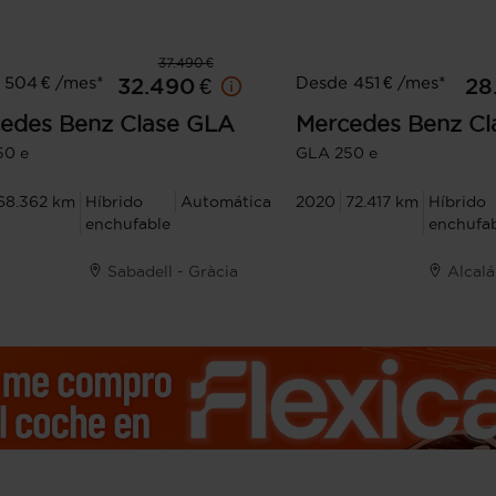
37.490 €
 504 € /mes*
Desde 451 € /mes*
32.490 €
28
edes Benz
Clase GLA
Mercedes Benz
Cl
50 e
GLA 250 e
68.362 km
Híbrido
Automática
2020
72.417 km
Híbrido
enchufable
enchufa
Sabadell - Gràcia
Alcal