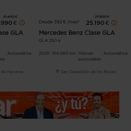
31.490 €
27.690 €
Desde 392 € /mes*
.990 €
25.190 €
ase GLA
Mercedes Benz
Clase GLA
GLA 250 e
Automática
2020
104.060 km
Híbrido
Automática
ble
enchufable
á de Henares
San Sebastián de los Reyes