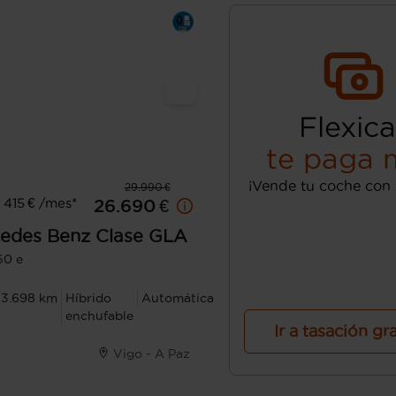
Flexica
te paga 
¡Vende tu coche con 
29.990 €
415 € /mes*
26.690 €
edes Benz
Clase GLA
50 e
83.698 km
Híbrido
Automática
enchufable
Ir a tasación gr
Vigo - A Paz