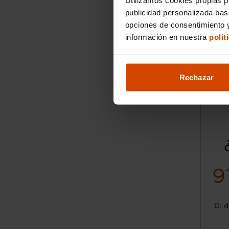
publicidad personalizada ba
opciones de consentimiento y
información en nuestra
polít
Rechazar
9
D: d