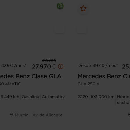
31.990 €
 435 € /mes*
Desde 397 € /mes*
27.970 €
25
edes Benz
Clase GLA
Mercedes Benz
Cl
50 4MATIC
GLA 250 e
16.449 km
Gasolina
Automática
2020
103.000 km
Híbrid
enchu
Murcia - Av. de Alicante