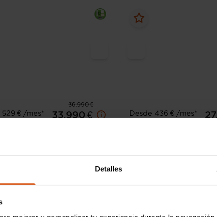
36.990 €
 529 € /mes*
Desde 436 € /mes*
33.990 €
27
edes Benz
Clase GLA
Mercedes Benz
Cl
0 4MATIC - 5P (2020)
GLA 250 e
42.000 km
Gasolina
Automática
2022
103.522 km
Híbrido
Detalles
enchuf
s
ara mejorar y personalizar tu experiencia durante la navegación 