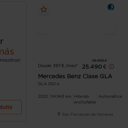
r
más
nosotros!
28.990 €
Desde 397 € /mes*
25.490 €
Mercedes Benz
Clase GLA
GLA 250 e
2022
114.943 km
Híbrido
Automática
enchufable
atuita
San Fernando de Henares