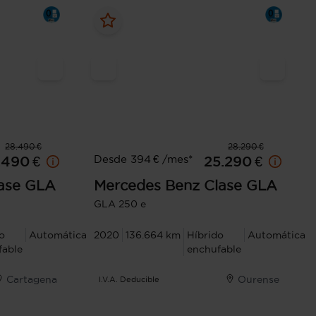
28.490 €
28.290 €
Desde 394 € /mes*
.490 €
25.290 €
ase GLA
Mercedes Benz
Clase GLA
GLA 250 e
o
Automática
2020
136.664 km
Híbrido
Automática
fable
enchufable
Cartagena
Ourense
I.V.A. Deducible