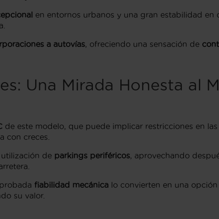
cepcional
en entornos urbanos y una gran estabilidad en c
a.
rporaciones a autovías
, ofreciendo una sensación de
cont
des: Una Mirada Honesta al 
C
de este modelo, que puede implicar restricciones en la
a con creces.
 utilización de
parkings periféricos
, aprovechando después
rretera.
 probada
fiabilidad mecánica
lo convierten en una opción
do su valor.