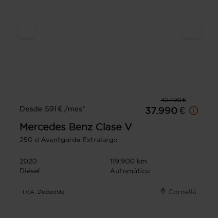
42.490 €
Desde 591 € /mes*
37.990 €
Mercedes Benz
Clase V
250 d Avantgarde Extralargo
2020
119.900 km
Diésel
Automática
Cornellà
I.V.A. Deducible