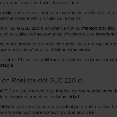
t excepcional para todos los ocupantes.
utovía
, donde su aplomo y la insonorización del habitácu
ilómetro recorrido, un sello de la marca.
miliar, el
GLC 220 d
sorprende con su
maniobrabilidad
ación en calles congestionadas, ofreciendo una
experienc
los conductores en grandes ciudades. Sin embargo, su re
e aprovecha al máximo su
eficiencia mecánica
.
 control. El chasis equilibrado y la dirección precisa invi
ortable
.
ión Realista del GLC 220 d
 DGT C
de este modelo, que implica ciertas
restricciones 
exicar siempre comunica con
honestidad
.
retera
lo convierte en la opción ideal para quien realiza t
ciones prácticas para accesos puntuales a ZBE.