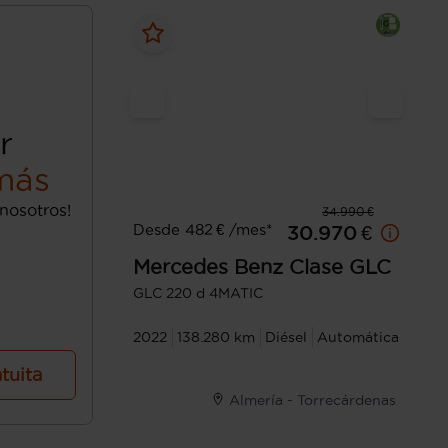
r
más
nosotros!
34.990 €
Desde 482 € /mes*
30.970 €
Mercedes Benz
Clase GLC
GLC 220 d 4MATIC
2022
138.280 km
Diésel
Automática
atuita
Almería - Torrecárdenas