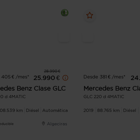
28.990 €
 405 € /mes*
Desde 381 € /mes*
25.990 €
24
edes Benz
Clase GLC
Mercedes Benz
Cl
20 d 4MATIC
GLC 220 d 4MATIC
108.539 km
Diésel
Automática
2019
88.765 km
Diésel
Algeciras
Deducible