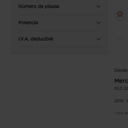
Número de plazas
Potencia
I.V.A. deducible
Desde
Merc
GLC 2
2019
I.V.A. 