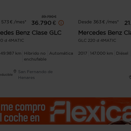
39.790 €
 573 € /mes*
Desde 363 € /mes*
36.790 €
21
edes Benz
Clase GLC
Mercedes Benz
Cl
20 d 4MATIC
GLC 220 d 4MATIC
149.987 km
Híbrido no
Automática
2017
147.000 km
Diésel
enchufable
San Fernando de
Deducible
Henares