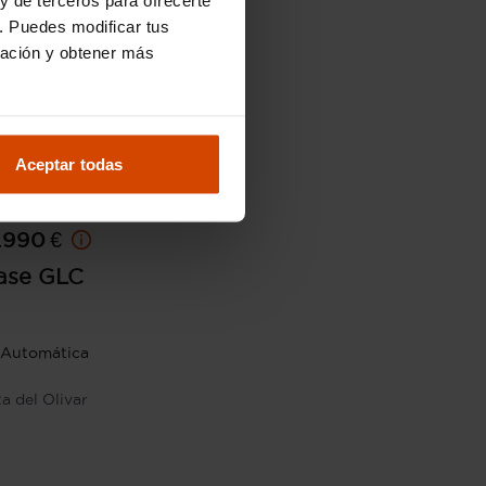
. Puedes modificar tus
ración y obtener más
Aceptar todas
34.990 €
.990 €
ase GLC
Automática
a del Olivar