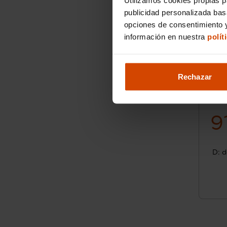
publicidad personalizada ba
opciones de consentimiento y
información en nuestra
polít
Rechazar
9
D: d