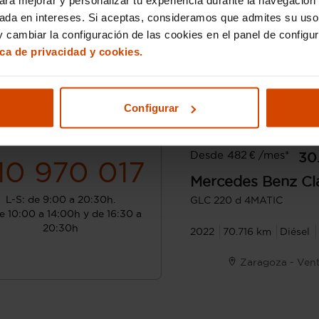
sada en intereses. Si aceptas, consideramos que admites su uso
 cambiar la configuración de las cookies en el panel de configu
ica de privacidad y cookies.
Configurar
¿Hablamos?
Desde 482 € /mes*
30
10 970 017
Mercedes Benz
Cl
L-S: de 9:00 a 20:30h.
GLC 220 d 4MATIC
e 10:00 a 14:00h y de 16:30 a
20:30h
2022
70.716 km
Diésel
Zaragoza - Vent