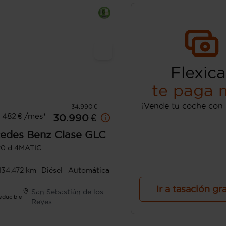
Flexica
te paga 
¡Vende tu coche con 
34.990 €
 482 € /mes*
30.990 €
edes Benz
Clase GLC
20 d 4MATIC
134.472 km
Diésel
Automática
Ir a tasación gr
San Sebastián de los
Deducible
Reyes