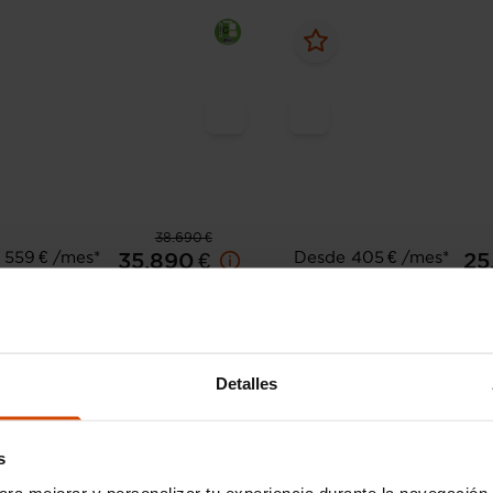
38.690 €
 559 € /mes*
Desde 405 € /mes*
35.890 €
25
edes Benz
Clase GLC
Mercedes Benz
Cl
20 d 4MATIC
GLC 220 d 4MATIC
77.131 km
Diésel
Automática
2018
110.900 km
Diésel
Detalles
Badajoz
Bilb
s
ara mejorar y personalizar tu experiencia durante la navegación 