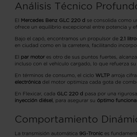
Análisis Técnico Profun
El
Mercedes Benz GLC 220 d
se consolida como u
ofrece un equilibrio excepcional entre potencia y ef
Bajo el capó, encontramos un propulsor de
2.1 litro
en ciudad como en la carretera, facilitando incorp
El
par motor
es otro de sus puntos fuertes, alcanz
incluso con el vehículo cargado, lo que refuerza s
En términos de consumo, el ciclo
WLTP
arroja cifr
electrónica
del motor optimiza cada gota de combu
En Flexicar, cada
GLC 220 d
pasa por una riguros
inyección diésel
, para asegurar su
óptimo funciona
Comportamiento Dinámic
La transmisión automática
9G-Tronic
es fundamenta