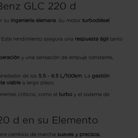
 Benz GLC 220 d
or su
ingeniería alemana
. Su motor
turbodiésel
.
. Este rendimiento asegura una
respuesta ágil
tanto
peración
y una sensación de empuje constante,
alrededor de los
5.5 - 6.5 L/100km
. La
gestión
e viable
a largo plazo.
onentes críticos, como el
turbo
y el sistema de
20 d en su Elemento
rece cambios de marcha
suaves y precisos
,