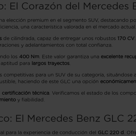
do: El Corazón del Mercedes
na elección premium en el segmento SUV, destacando p
iciencia, una característica valorada en el mercado actual
s
de cilindrada, capaz de entregar unos robustos
170 CV
oraciones y adelantamientos con total confianza.
ando los
400 Nm
. Este valor garantiza una
excelente recu
u aptitud para
largos trayectos
.
as competitivas para un SUV de su categoría, situándose 
stible, haciendo de este GLC una opción
económicament
a
certificación técnica
. Verificamos el estado de los comp
miento
y fiabilidad.
o: El Mercedes Benz GLC 2
l para la experiencia de conducción del
GLC 220 d
. Of