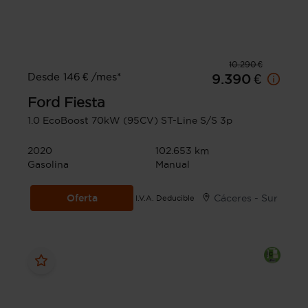
10.290 €
Desde 146 € /mes*
9.390 €
Ford
Fiesta
1.0 EcoBoost 70kW (95CV) ST-Line S/S 3p
2020
102.653 km
Gasolina
Manual
Oferta
Cáceres - Sur
I.V.A. Deducible