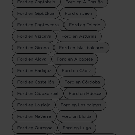
Ford en Cantabria
Ford en A Coruña
Ford en Gipuzkoa
Ford en Jaén
Ford en Pontevedra
Ford en Toledo
Ford en Vizcaya
Ford en Asturias
Ford en Girona
Ford en Islas baleares
Ford en Álava
Ford en Albacete
Ford en Badajoz
Ford en Cádiz
Ford en Castellón
Ford en Córdoba
Ford en Ciudad real
Ford en Huesca
Ford en La rioja
Ford en Las palmas
Ford en Navarra
Ford en Lleida
Ford en Ourense
Ford en Lugo