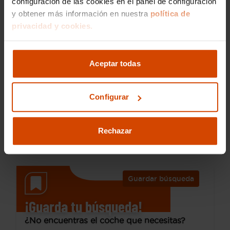
configuración de las cookies en el panel de configuración
y obtener más información en nuestra
política de
privacidad y cookies.
14.890 €
Desde 201 € /mes*
12.890 €
Aceptar todas
Ford
Focus
1.0 Ecoboost MHEV 92kW ST-Line
Configurar
2022
77.639 km
Híbrido no enchufable
Manual
Rechazar
Cáceres - Sur
I.V.A. Deducible
Guardar búsqueda
¡Guarda tu búsqueda!
¿No encuentras el coche que necesitas?