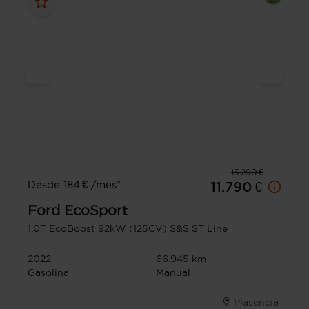
13.290 €
Desde 184 € /mes*
11.790 €
Ford
EcoSport
1.0T EcoBoost 92kW (125CV) S&S ST Line
2022
66.945 km
Gasolina
Manual
Plasencia