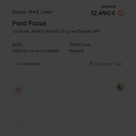
14.390 €
Desde 194 € /mes*
12.490 €
Ford
Focus
1.0 Ecob. MHEV 92kW ST-Line Design SIP
2022
79.993 km
Híbrido no enchufable
Manual
Cáceres - Sur
I.V.A. Deducible