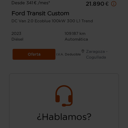
Desde 341 € /mes*
21.890 €
Ford
Transit Custom
DC Van 2.0 Ecoblue 100kW 300 L1 Trend
2023
109.187 km
Diésel
Automática
Zaragoza -
Oferta
I.V.A. Deducible
Cogullada
¿Hablamos?