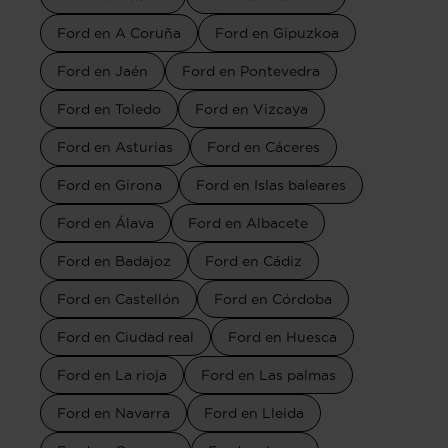
Ford en A Coruña
Ford en Gipuzkoa
Ford en Jaén
Ford en Pontevedra
Ford en Toledo
Ford en Vizcaya
Ford en Asturias
Ford en Cáceres
Ford en Girona
Ford en Islas baleares
Ford en Álava
Ford en Albacete
Ford en Badajoz
Ford en Cádiz
Ford en Castellón
Ford en Córdoba
Ford en Ciudad real
Ford en Huesca
Ford en La rioja
Ford en Las palmas
Ford en Navarra
Ford en Lleida