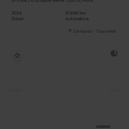
ST-Line 2.0 EcoBlue 88kW (120CV) Auto
2024
37.656 km
Diésel
Automática
Zaragoza - Cogullada
21.890 €