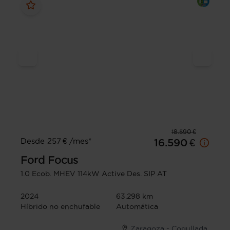
18.590 €
Desde 257 € /mes*
16.590 €
Ford
Focus
1.0 Ecob. MHEV 114kW Active Des. SIP AT
2024
63.298 km
Híbrido no enchufable
Automática
Zaragoza - Cogullada