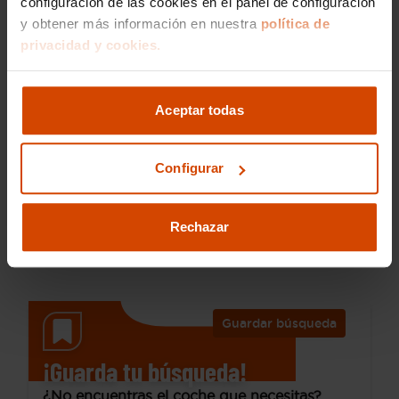
configuración de las cookies en el panel de configuración
y obtener más información en nuestra
política de
privacidad y cookies.
26.990 €
Desde 355 € /mes*
22.790 €
Aceptar todas
Ford
Transit Custom
TRANSIT CUSTOM 2.0 170 CV
Configurar
2017
98.434 km
Diésel
Manual
Rechazar
Zaragoza - Cogullada
Guardar búsqueda
¡Guarda tu búsqueda!
¿No encuentras el coche que necesitas?