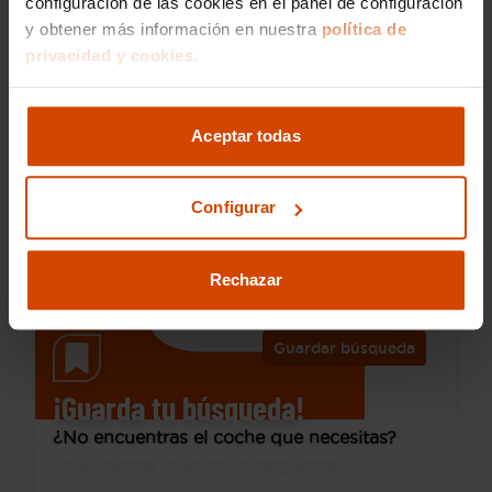
configuración de las cookies en el panel de configuración
y obtener más información en nuestra
política de
privacidad y cookies.
22.490 €
Desde 310 € /mes*
19.990 €
Ford
Puma
Aceptar todas
1.0 EcoBoost 125cv ST-Line MHEV
2025
6.500 km
Configurar
Híbrido no enchufable
Manual
Alzira
Rechazar
Guardar búsqueda
¡Guarda tu búsqueda!
¿No encuentras el coche que necesitas?
Te avisamos cuando lo tengamos.