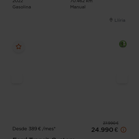
2022
70.462 km
Gasolina
Manual
Llíria
27.990 €
Desde 389 € /mes*
24.990 €