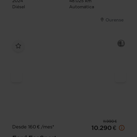
2024
48.025 km
Diésel
Automática
Ourense
11.990 €
Desde 160 € /mes*
10.290 €