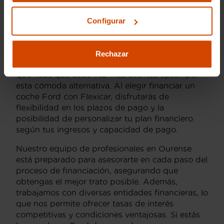
Ourense?
Configurar
En Flexicar, financiar tu coche Ford en Ourense
no solo es posible, sino también altamente
recomendable. Ofrecemos múltiples opciones de
Rechazar
financiación adaptadas a tus necesidades, lo
que hace que cada vez más clientes opten por
esta cómoda alternativa. Al elegir financiar un
coche Ford con Flexicar, disfrutarás de
flexibilidad en los plazos de pago y la
posibilidad de personalizar tu plan financiero
según tus ingresos y capacidad de pago.
Nuestro equipo de profesionales en Ourense
está preparado para asesorarte en cada paso del
proceso de financiación, asegurando que
obtengas el mejor trato posible. Además,
trabajamos con diversas entidades financieras, lo
que nos permite ofrecer tasas de interés
competitivas y condiciones ventajosas. Si estás