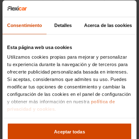
para aquellos que buscan un SUV de carácter
familiar y aventurero.
El
Ford Mondeo
, conocido por su amplitud y
confort, puede adquirirse a partir de 10.000 €
Consentimiento
Detalles
Acerca de las cookies
en el mercado de ocasión.
Los apasionados de los deportivos pueden
Esta página web usa cookies
encontrar un
Ford Mustang
de segunda
mano desde 25.000 €, con un mercado de
Utilizamos cookies propias para mejorar y personalizar
segunda mano muy atractivo en Ourense.
tu experiencia durante la navegación y de terceros para
ofrecerte publicidad personalizada basada en intereses.
Visita nuestro concesionario en Ourense o
Si aceptas, consideramos que admites su uso. Puedes
consulta nuestro catálogo en línea para
modificar tus opciones de consentimiento y cambiar la
descubrir todas las opciones de Ford de
segunda mano disponibles y encuentra la mejor
configuración de las cookies en el panel de configuración
oferta que se ajuste a tus necesidades.
y obtener más información en nuestra
política de
privacidad y cookies.
¿Se puede financiar un
coche Ford en
Aceptar todas