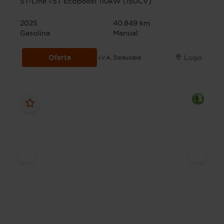
ST-Line 1.5T EcoBoost 110kW (150CV)
2025
40.849 km
Gasolina
Manual
Oferta
Lugo
I.V.A. Deducible