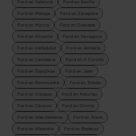
Ford en Valencia
Ford en Sevilla
Ford en Málaga
Ford en Zaragoza
Ford en Murcia
Ford en Granada
Ford en Alicante
Ford en Tarragona
Ford en Valladolid
Ford en Almería
Ford en Cantabria
Ford en A Coruña
Ford en Gipuzkoa
Ford en Jaén
Ford en Pontevedra
Ford en Toledo
Ford en Vizcaya
Ford en Asturias
Ford en Cáceres
Ford en Girona
Ford en Islas baleares
Ford en Álava
Ford en Albacete
Ford en Badajoz