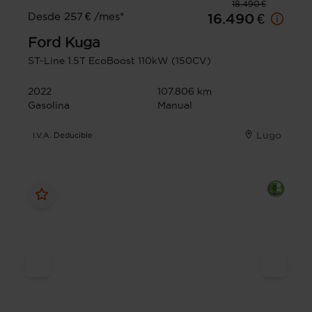
18.490 €
Desde 257 € /mes*
16.490 €
Ford
Kuga
ST-Line 1.5T EcoBoost 110kW (150CV)
2022
107.806 km
Gasolina
Manual
Lugo
I.V.A. Deducible