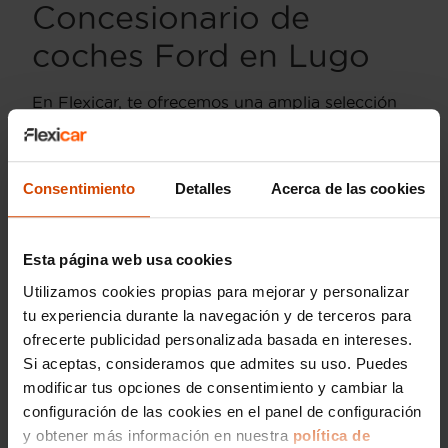
Concesionario de
coches Ford en Lugo
En Flexicar, te ofrecemos una amplia selección
de vehículos de segunda mano Ford en la
provincia de Lugo. Nuestro concesionario se
dedica a proporcionar a nuestros clientes coches
Consentimiento
Detalles
Acerca de las cookies
fiables, con la garantía que solo un líder en
automoción puede ofrecer. Ford es sinónimo de
calidad, innovación y durabilidad, atributos que
puedes encontrar en cada modelo disponible en
Esta página web usa cookies
nuestro stock.
Utilizamos cookies propias para mejorar y personalizar
tu experiencia durante la navegación y de terceros para
Nos enfocamos en ofrecer a nuestros clientes
una experiencia de compra satisfactoria,
ofrecerte publicidad personalizada basada en intereses.
asegurándonos de que cada Ford que
Si aceptas, consideramos que admites su uso. Puedes
entregamos esté en condiciones óptimas. Desde
modificar tus opciones de consentimiento y cambiar la
el económico Ford Fiesta hasta el versátil Ford
configuración de las cookies en el panel de configuración
Kuga, en nuestras instalaciones en Lugo podrás
y obtener más información en nuestra
política de