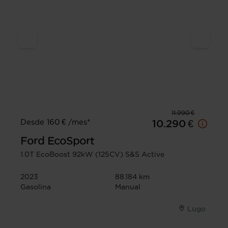
11.990 €
Desde 160 € /mes*
10.290 €
Ford
EcoSport
1.0T EcoBoost 92kW (125CV) S&S Active
2023
88.184 km
Gasolina
Manual
Lugo