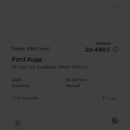
23.490 €
Desde 318 € /mes*
20.490 €
Ford
Kuga
ST-Line 1.5T EcoBoost 110kW (150CV)
2025
38.467 km
Gasolina
Manual
Lugo
I.V.A. Deducible