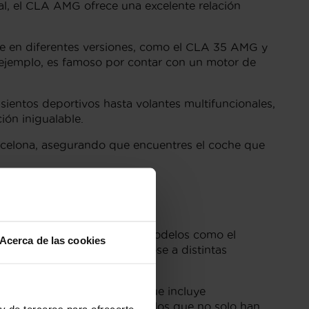
l, el CLA AMG ofrece una excelente relación
 en diferentes versiones, como el CLA 35 AMG y
ejemplo, es famoso por contar con un motor de
ientos deportivos hasta volantes multifuncionales,
ón inigualable.
celona, asegurando que encuentres el coche que
rcelona
es que podrían interesarte. Modelos como el
Acerca de las cookies
año y prestaciones, ajustándose a distintas
el paquete Premium Plus, que incluye
 Flexicar, encontrarás vehículos que no solo han
y de terceros para ofrecerte