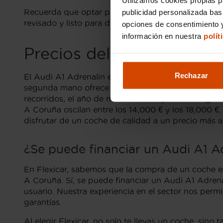
Recuerda que optar por un Audi A1 Adrenalin de s
publicidad personalizada ba
revisado y listo para darte las mayores satisfaccione
opciones de consentimiento y
información en nuestra
polít
Precios del Audi A1 Adr
Rechazar
El Audi A1 Adrenalin es una versión muy popular 
segunda mano ofrece varias opciones para aquellos
recorridos, el año de matriculación y el estado g
A Coruña oscilan entre los 14,000 € y los 18,000 €
disfrutar de un coche de calidad a un precio más a
¿Se puede financiar un Audi A1 A
En Flexicar, sabemos que la compra de un coche es
A Coruña. Sí, se puede financiar un Audi A1 Adrena
usuario. Nuestra experiencia en el sector nos perm
garantías.
Al elegir Flexicar, no solo te llevas un coche, si