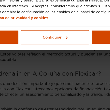
egunda mano en Flexicar asegura no solo un precio compe
sada en intereses. Si aceptas, consideramos que admites su uso
s al volante.
 cambiar la configuración de las cookies en el panel de configu
ica de privacidad y cookies.
enalin de segunda mano en 
Configurar
del compacto alemán que combina diseño deportivo y efi
 interesados en adquirir un Audi A1 Adrenalin. Los prec
eneral del vehículo. Como referencia, encontramos que lo
. Estos valores reflejan el mercado actual y pueden ser 
sequible.
drenalin en A Coruña con Flexicar?
 una decisión importante y queremos hacer este proceso l
lin con Flexicar. Ofrecemos opciones de financiación fle
ite ofrecer un asesoramiento personalizado y la tranquil
no también la confianza de estar respaldado por un equip