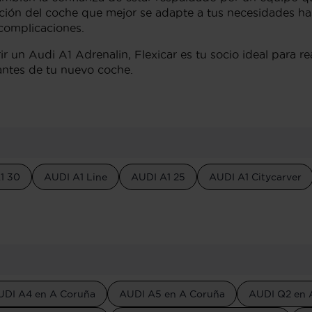
ción del coche que mejor se adapte a tus necesidades has
complicaciones.
ir un Audi A1 Adrenalin, Flexicar es tu socio ideal para 
 antes de tu nuevo coche.
1 30
AUDI A1 Line
AUDI A1 25
AUDI A1 Citycarver
UDI A4 en A Coruña
AUDI A5 en A Coruña
AUDI Q2 en 