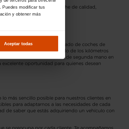
titivo, sino también un coche de calidad,
. Puedes modificar tus
ración y obtener más
A Coruña
Aceptar todas
ciencia. En A Coruña, el mercado de coches de
ios pueden variar dependiendo de los kilómetros
s precios del Audi A1 Adrenalin de segunda mano en
una excelente oportunidad para quienes desean
o más sencillo posible para nuestros clientes en
xibles para adaptarnos a las necesidades de cada
idad de saber que estás adquiriendo un vehículo con
o que se preocupa por cada cliente. Te acompañamos