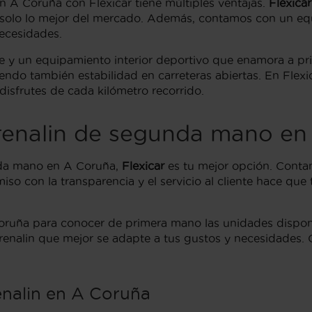
 A Coruña con Flexicar tiene múltiples ventajas.
Flexicar
te solo lo mejor del mercado. Además, contamos con un eq
ecesidades.
te y un equipamiento interior deportivo que enamora a p
iendo también estabilidad en carreteras abiertas. En Fle
disfrutes de cada kilómetro recorrido.
renalin de segunda mano en
nda mano en A Coruña,
Flexicar
es tu mejor opción. Conta
so con la transparencia y el servicio al cliente hace qu
 Coruña para conocer de primera mano las unidades dispon
enalin que mejor se adapte a tus gustos y necesidades. C
enalin en A Coruña