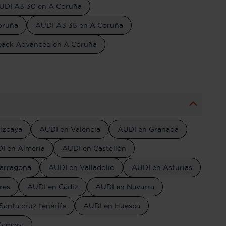
UDI A3 30 en A Coruña
oruña
AUDI A3 35 en A Coruña
back Advanced en A Coruña
izcaya
AUDI en Valencia
AUDI en Granada
I en Almería
AUDI en Castellón
arragona
AUDI en Valladolid
AUDI en Asturias
res
AUDI en Cádiz
AUDI en Navarra
Santa cruz tenerife
AUDI en Huesca
Zamora