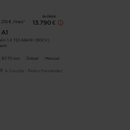
15.790 €
215 € /mes*
13.790 €
A1
lin 1.4 TDI 66kW (90CV)
ack
87.711 km
Diésel
Manual
A Coruña - Pedro Fernández