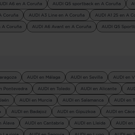
UDI A6 en A Coruña
AUDI Q5 sportback en A Coruña
A
 A Coruña
AUDI A3 Line en A Coruña
AUDI A1 25 en A C
n A Coruña
AUDI A6 Avant en A Coruña
AUDI Q5 Sport
aragoza
AUDI en Málaga
AUDI en Sevilla
AUDI en V
n Pontevedra
AUDI en Toledo
AUDI en Alicante
AUD
Jaén
AUDI en Murcia
AUDI en Salamanca
AUDI en T
a
AUDI en Badajoz
AUDI en Gipuzkoa
AUDI en Cáce
n Álava
AUDI en Cantabria
AUDI en Lleida
AUDI en 
 La rioja
AUDI en Segovia
AUDI en Lugo
AUDI en 