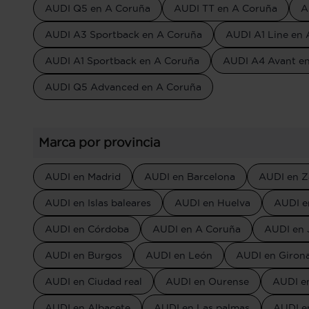
AUDI Q5 en A Coruña
AUDI TT en A Coruña
A
AUDI A3 Sportback en A Coruña
AUDI A1 Line en
AUDI A1 Sportback en A Coruña
AUDI A4 Avant e
AUDI Q5 Advanced en A Coruña
Marca por provincia
AUDI en Madrid
AUDI en Barcelona
AUDI en Z
AUDI en Islas baleares
AUDI en Huelva
AUDI e
AUDI en Córdoba
AUDI en A Coruña
AUDI en 
AUDI en Burgos
AUDI en León
AUDI en Giron
AUDI en Ciudad real
AUDI en Ourense
AUDI e
AUDI en Albacete
AUDI en Las palmas
AUDI en