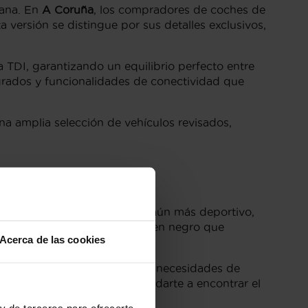
mana. En
A Coruña
, los compradores de coches de
versión se distingue por sus detalles exclusivos,
 TDI, garantizando un equilibrio perfecto entre
grados y funcionalidades de conectividad que
una amplia selección de vehículos revisados,
oruña
n
S line
que ofrece un toque aún más deportivo,
e
, conocido por sus detalles en negro que
Acerca de las cookies
di A1 se adaptan a diferentes necesidades de
iento personalizado para ayudarte a encontrar el
y de terceros para ofrecerte