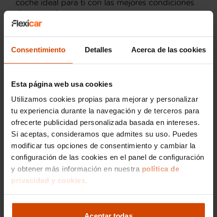
coche ideal para ti con las mejores condiciones
del mercado.
Consentimiento
Detalles
Acerca de las cookies
Versiones del modelo
Esta página web usa cookies
AUDI Q5 Sportback Advanced
Utilizamos cookies propias para mejorar y personalizar
tu experiencia durante la navegación y de terceros para
ofrecerte publicidad personalizada basada en intereses.
Modelos por provincia
Si aceptas, consideramos que admites su uso. Puedes
modificar tus opciones de consentimiento y cambiar la
AUDI A1 en A Coruña
AUDI A3 en A Coruña
configuración de las cookies en el panel de configuración
y obtener más información en nuestra
política de
AUDI A4 en A Coruña
privacidad y cookies.
AUDI A5 en A Coruña
AUDI Q2 en A Coruña
Aceptar todas