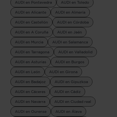
AUDI en Pontevedra
AUDI en Toledo
AUDI en Alicante
AUDI en Almería
AUDI en Castellón
AUDI en Córdoba
AUDI en A Coruña
AUDI en Jaén
AUDI en Murcia
AUDI en Salamanca
AUDI en Tarragona
AUDI en Valladolid
AUDI en Asturias
AUDI en Burgos
AUDI en León
AUDI en Girona
AUDI en Badajoz
AUDI en Gipuzkoa
AUDI en Cáceres
AUDI en Cádiz
AUDI en Navarra
AUDI en Ciudad real
AUDI en Ourense
AUDI en Álava