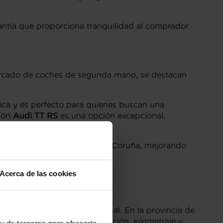
ntía que proporciona tranquilidad al comprador.
mercado de coches de segunda mano, se destacan
ica y es perfecto para quienes buscan una
sión
Audi TT RS
es una opción excepcional,
s versiones disponibles en A Coruña, mejorando
.
Acerca de las cookies
oruña
y su rendimiento excepcional. En la provincia de
 la versión, año de fabricación, kilometraje y
y de terceros para ofrecerte