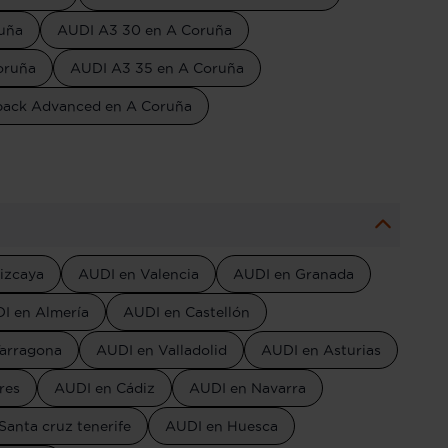
ruña
AUDI A3 30 en A Coruña
oruña
AUDI A3 35 en A Coruña
back Advanced en A Coruña
izcaya
AUDI en Valencia
AUDI en Granada
I en Almería
AUDI en Castellón
arragona
AUDI en Valladolid
AUDI en Asturias
res
AUDI en Cádiz
AUDI en Navarra
Santa cruz tenerife
AUDI en Huesca