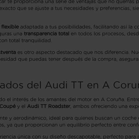
car te proporciona una serie de ventajas que no querrás 
exacto que se ajuste a tus necesidades y preferencias, si
 flexible
adaptada a tus posibilidades, facilitando así la
eguras una
transparencia total
en todos los procesos, desde
on total tranquilidad.
stventa
es otro aspecto destacado que nos diferencia. Nu
cesidad que puedas tener después de la compra, asegurand
bados del Audi TT en A Coru
o el interés de los amantes del motor en A Coruña. Entre
 Coupé
y el
Audi TT Roadster
, ambos ofreciendo una expe
nte y aerodinámico, ideal para quienes buscan un coche 
s, ya que proporcionan un equilibrio perfecto entre confo
iencia única con su diseño descapotable, perfecto para di