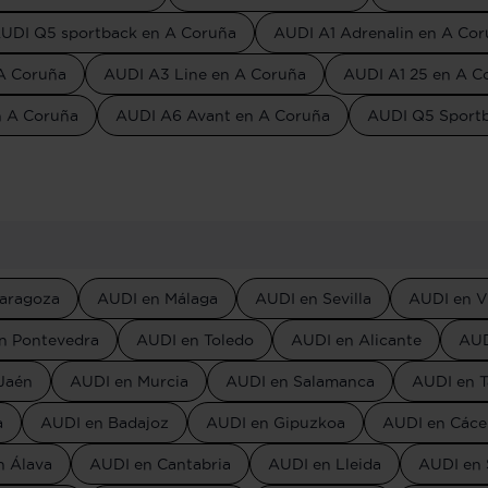
UDI Q5 sportback en A Coruña
AUDI A1 Adrenalin en A Co
 A Coruña
AUDI A3 Line en A Coruña
AUDI A1 25 en A C
n A Coruña
AUDI A6 Avant en A Coruña
AUDI Q5 Sport
aragoza
AUDI en Málaga
AUDI en Sevilla
AUDI en V
n Pontevedra
AUDI en Toledo
AUDI en Alicante
AUD
Jaén
AUDI en Murcia
AUDI en Salamanca
AUDI en T
a
AUDI en Badajoz
AUDI en Gipuzkoa
AUDI en Cáce
n Álava
AUDI en Cantabria
AUDI en Lleida
AUDI en 