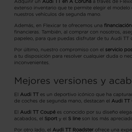
Adquirir un
Audi TT en A Coruña
a través de Flexi
extenso inventario que te permite elegir el modelo 
nuestros vehículos de segunda mano.
Además, en Flexicar te ofrecemos una
financiación
financieras. También, al comprar con nosotros, as
papeleo, para que puedas disfrutar de tu Audi TT c
Por último, nuestro compromiso con el
servicio po
a tu disposición para resolver cualquier duda o ne
inconvenientes.
Mejores versiones y aca
El
Audi TT
es un deportivo icónico que ha capturad
de coches de segunda mano, destacan el
Audi TT
El
Audi TT Coupé
es conocido por su diseño elega
acabados, el
Sport
y el
S line
son los más apreciado
Por otro lado, el
Audi TT Roadster
ofrece una exper