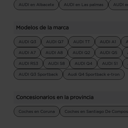
AUDI en Albacete
AUDI en Las palmas
AUDI en
Modelos de la marca
AUDI Q3
AUDI Q7
AUDI TT
AUDI A1
AUDI A7
AUDI A8
AUDI Q2
AUDI Q5
AUDI RS3
AUDI S8
AUDI Q4
AUDI S1
AUDI Q3 Sportback
Audi Q4 Sportback e-tron
Concesionarios en la provincia
Coches en Coruna
Coches en Santiago De Compos