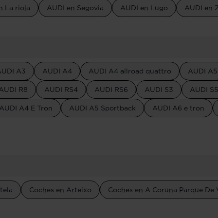
 La rioja
AUDI en Segovia
AUDI en Lugo
AUDI en 
AUDI A3
AUDI A4
AUDI A4 allroad quattro
AUDI A5
AUDI R8
AUDI RS4
AUDI RS6
AUDI S3
AUDI S
AUDI A4 E Tron
AUDI A5 Sportback
AUDI A6 e tron
tela
Coches en Arteixo
Coches en A Coruna Parque De 