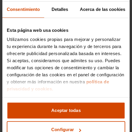
Ford C-Max Business
Consentimiento
Detalles
Acerca de las cookies
Esta página web usa cookies
Modelos por provincia
Utilizamos cookies propias para mejorar y personalizar
Ford Focus en Barcelona
tu experiencia durante la navegación y de terceros para
ofrecerte publicidad personalizada basada en intereses.
Ford Mustang en Barcelona
Si aceptas, consideramos que admites su uso. Puedes
modificar tus opciones de consentimiento y cambiar la
Ford Kuga en Barcelona
configuración de las cookies en el panel de configuración
Ford Grand Tourneo Connect en Barcelona
y obtener más información en nuestra
política de
privacidad y cookies.
Ford Tourneo Connect en Barcelona
Ford Tourneo Courier en Barcelona
Aceptar todas
Ford Transit Connect en Barcelona
Ford Transit Custom en Barcelona
Configurar