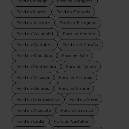
Ford en Málaga
Ford en Zaragoza
Ford en Murcia
Ford en Granada
Ford en Alicante
Ford en Tarragona
Ford en Valladolid
Ford en Almería
Ford en Cantabria
Ford en A Coruña
Ford en Gipuzkoa
Ford en Jaén
Ford en Pontevedra
Ford en Toledo
Ford en Vizcaya
Ford en Asturias
Ford en Cáceres
Ford en Girona
Ford en Islas baleares
Ford en Álava
Ford en Albacete
Ford en Badajoz
Ford en Cádiz
Ford en Castellón