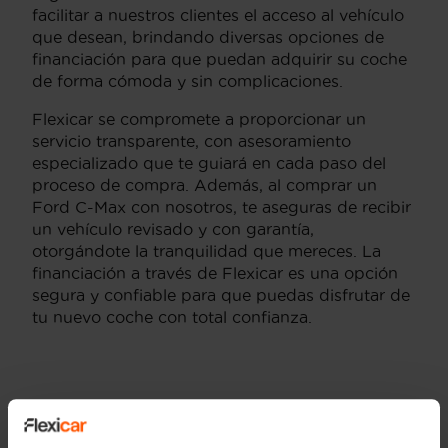
facilitar a nuestros clientes el acceso al vehículo
que desean, brindando diversas opciones de
financiación para que puedan adquirir su coche
de forma cómoda y sin complicaciones.
Flexicar se compromete a proporcionar un
servicio transparente, con asesoramiento
especializado que te guiará en cada paso del
proceso de compra. Además, al comprar un
Ford C-Max con nosotros, te aseguras de recibir
un vehículo revisado y con garantía,
otorgándote la tranquilidad que mereces. La
financiación a través de Flexicar es una opción
segura y confiable para que puedas disfrutar de
tu nuevo coche con total confianza.
Versiones del modelo