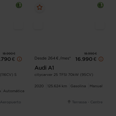
18.990 €
18.990 €
Desde 264 € /mes*
.790 €
16.990 €
Audi
A1
(116CV) S
citycarver 25 TFSI 70kW (95CV)
2020
125.624 km
Gasolina
Manual
a
Automática
- Aeropuerto
Terrassa - Centre