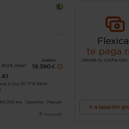
Flexica
te paga 
¡Vende tu coche con 
21.690 €
 302 € /mes*
19.390 €
A1
ack S line 30 TFSI 81kW
)
65.000 km
Gasolina
Manual
Ir a tasación gr
Martorell