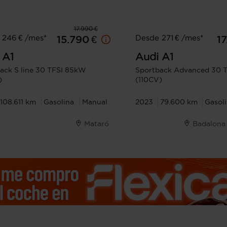
17.990 €
 246 € /mes*
Desde 271 € /mes*
15.790 €
17
A1
Audi
A1
ack S line 30 TFSI 85kW
Sportback Advanced 30 
)
(110CV)
108.611 km
Gasolina
Manual
2023
79.600 km
Gasol
Mataró
Badalona 