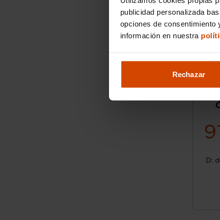
publicidad personalizada ba
opciones de consentimiento y
información en nuestra
polít
Rechazar
9
D: d