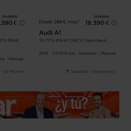
20.990 €
20.690 €
Desde 286 € /mes*
.390 €
18.390 €
Audi
A1
TFSI 81kW
30 TFSI 85kW (116CV) Sportback
2019
34.000 km
Gasolina
Manual
ina
Manual
- La Morera
Sabadell - Aeropuerto