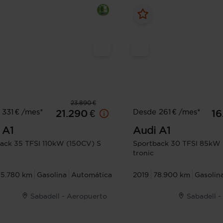
23.890 €
331 € /mes*
Desde 261 € /mes*
21.290 €
16
A1
Audi
A1
ack 35 TFSI 110kW (150CV) S
Sportback 30 TFSI 85kW 
tronic
85.780 km
Gasolina
Automática
2019
78.900 km
Gasolin
Sabadell - Aeropuerto
Sabadell 