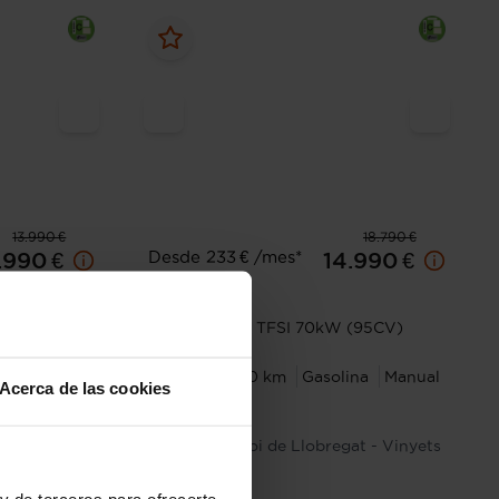
13.990 €
18.790 €
Desde 233 € /mes*
1.990 €
14.990 €
Audi
A1
(95CV)
Sportback 25 TFSI 70kW (95CV)
2020
52.500 km
Gasolina
Manual
Acerca de las cookies
ina
Manual
de Llobregat
Sant Boi de Llobregat - Vinyets
y de terceros para ofrecerte