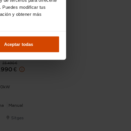
. Puedes modificar tus
ración y obtener más
Aceptar todas
23.490 €
.990 €
 70kW
na
Manual
Sitges