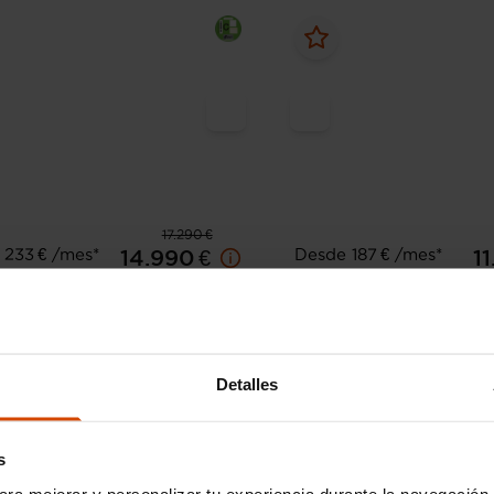
17.290 €
 233 € /mes*
Desde 187 € /mes*
14.990 €
1
A1
Audi
A1
I 70kW (95CV) Sportback
Active Kit 1.0 TFSI 70kW
Sportback
65.018 km
Gasolina
Manual
Detalles
2018
64.000 km
Gasol
Cornellà
Hospitalet 
s
ara mejorar y personalizar tu experiencia durante la navegación 