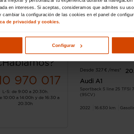
sada en intereses. Si aceptas, consideramos que admites su uso
 cambiar la configuración de las cookies en el panel de configu
ica de privacidad y cookies.
Configurar
¿Hablamos?
Desde 327 € /mes*
20
10 970 017
Audi
A1
Sportback S line 25 TFSI
L-S: de 9:00 a 20:30h.
(95CV)
e 10:00 a 14:00h y de 16:30 a
20:30h
2022
16.630 km
Gasoli