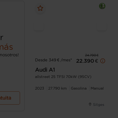
r
más
nosotros!
24.790 €
Desde 349 € /mes*
22.390 €
Audi
A1
allstreet 25 TFSI 70kW (95CV)
2023
27.790 km
Gasolina
Manual
atuita
Sitges