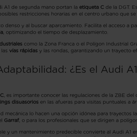
udi A1 de segunda mano portan la
etiqueta C
de la DGT. Es
sibles restricciones horarias en el centro urbano que se
ico denso y al buscar aparcamiento. Facilita el acceso a
ia
, optimizando el tiempo de desplazamiento.
dustriales
como la Zona Franca o el Polígon Industrial Gr
 las
vías rápidas
y las rondas, garantizando un trayecto ef
Adaptabilidad: ¿Es el Audi A
 C
, es importante conocer las regulaciones de la ZBE del
ings disuasorios
en las afueras para visitas puntuales a á
idad mecánica lo hacen una opción idónea para trayectos l
el
Garraf
, o para los profesionales que se dirigen a polí
y un mantenimiento predecible convierte al Audi A1 en u