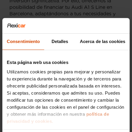
inversión significativa. Por ello, ofrecemos la
posibilidad de financiar tu Audi A1 S Line en
Barcelona, adaptándonos a tus necesidades y
circunstancias personales. Nuestro objetivo es
hacer que la experiencia de compra sea lo más
cómoda y accesible posible.
Consentimiento
Detalles
Acerca de las cookies
La financiación en Flexicar te da la tranquilidad
de contar con un pago más flexible,
permitiéndote disfrutar de tu Audi A1 S Line sin
Esta página web usa cookies
comprometer tu presupuesto. Además, al
trabajar con Flexicar, tendrás la seguridad de
Utilizamos cookies propias para mejorar y personalizar
hacerlo con una empresa que prioriza la
tu experiencia durante la navegación y de terceros para
confianza y el asesoramiento personalizado,
ofrecerte publicidad personalizada basada en intereses.
asegurando que cada vehículo cuenta con los
Si aceptas, consideramos que admites su uso. Puedes
certificados necesarios y garantías que avalan su
modificar tus opciones de consentimiento y cambiar la
calidad.
configuración de las cookies en el panel de configuración
Con Flexicar, la compra de tu Audi A1 S Line en
y obtener más información en nuestra
política de
Barcelona será una experiencia positiva,
privacidad y cookies.
respaldada por un equipo de profesionales