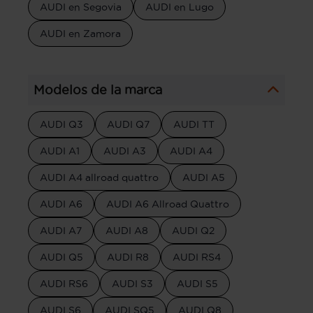
AUDI en Segovia
AUDI en Lugo
AUDI en Zamora
Modelos de la marca
AUDI Q3
AUDI Q7
AUDI TT
AUDI A1
AUDI A3
AUDI A4
AUDI A4 allroad quattro
AUDI A5
AUDI A6
AUDI A6 Allroad Quattro
AUDI A7
AUDI A8
AUDI Q2
AUDI Q5
AUDI R8
AUDI RS4
AUDI RS6
AUDI S3
AUDI S5
AUDI S6
AUDI SQ5
AUDI Q8