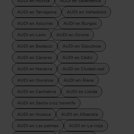
AUDI en Murcia
AUDI en Salamanca
AUDI en Tarragona
AUDI en Valladolid
AUDI en Asturias
AUDI en Burgos
AUDI en León
AUDI en Girona
AUDI en Badajoz
AUDI en Gipuzkoa
AUDI en Cáceres
AUDI en Cádiz
AUDI en Navarra
AUDI en Ciudad real
AUDI en Ourense
AUDI en Álava
AUDI en Cantabria
AUDI en Lleida
AUDI en Santa cruz tenerife
AUDI en Huesca
AUDI en Albacete
AUDI en Las palmas
AUDI en La rioja