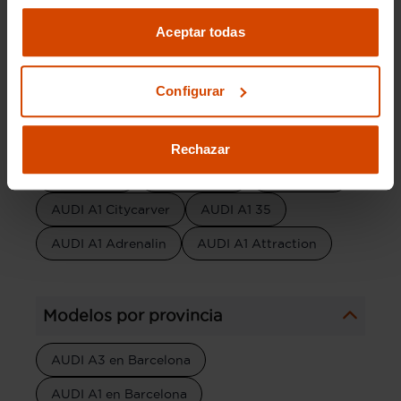
dispuestos a ayudarte en cada paso del proceso.
Aceptar todas
Configurar
Versiones del modelo
AUDI A1 Sportback
AUDI A1 Advanced
Rechazar
AUDI A1 30
AUDI A1 Line
AUDI A1 25
AUDI A1 Citycarver
AUDI A1 35
AUDI A1 Adrenalin
AUDI A1 Attraction
Modelos por provincia
AUDI A3 en Barcelona
AUDI A1 en Barcelona