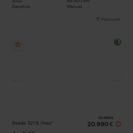
2022
65.000 km
Gasolina
Manual
Martorell
23.490 €
Desde 327 € /mes*
20.990 €