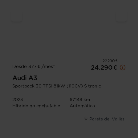
27.290 €
Desde 377 € /mes*
24.290 €
Audi
A3
Sportback 30 TFSI 81kW (110CV) S tronic
2023
67.148 km
Híbrido no enchufable
Automática
Parets del Vallès