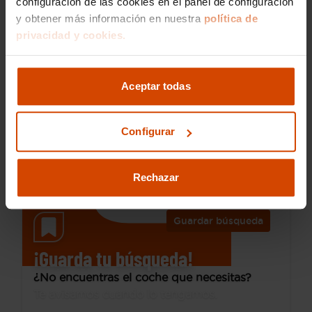
configuración de las cookies en el panel de configuración
y obtener más información en nuestra
política de
privacidad y cookies.
24.490 €
Desde 341 € /mes*
21.890 €
Audi
A3
Aceptar todas
Sedan 30 TDI 85kW (116CV)
2022
37.000 km
Configurar
Diésel
Manual
Sitges
Rechazar
Guardar búsqueda
¡Guarda tu búsqueda!
¿No encuentras el coche que necesitas?
Te avisamos cuando lo tengamos.