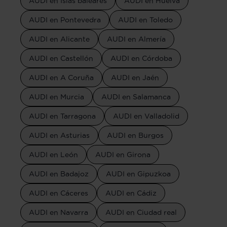
AUDI en Islas baleares
AUDI en Huelva
AUDI en Pontevedra
AUDI en Toledo
AUDI en Alicante
AUDI en Almería
AUDI en Castellón
AUDI en Córdoba
AUDI en A Coruña
AUDI en Jaén
AUDI en Murcia
AUDI en Salamanca
AUDI en Tarragona
AUDI en Valladolid
AUDI en Asturias
AUDI en Burgos
AUDI en León
AUDI en Girona
AUDI en Badajoz
AUDI en Gipuzkoa
AUDI en Cáceres
AUDI en Cádiz
AUDI en Navarra
AUDI en Ciudad real