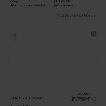
2022
53.300 km
Híbrido no enchufable
Automática
Badalona - La Morera
24.990 €
Desde 339 € /mes*
21.790 €