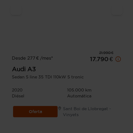
21.990 €
Desde 277 € /mes*
17.790 €
Audi
A3
Sedan S line 35 TDI 110kW S tronic
2020
105.000 km
Diésel
Automática
Sant Boi de Llobregat -
Oferta
Vinyets