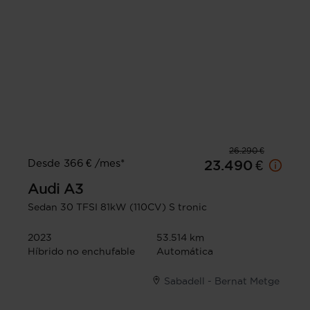
26.290 €
Desde 366 € /mes*
23.490 €
Audi
A3
Sedan 30 TFSI 81kW (110CV) S tronic
2023
53.514 km
Híbrido no enchufable
Automática
Sabadell - Bernat Metge