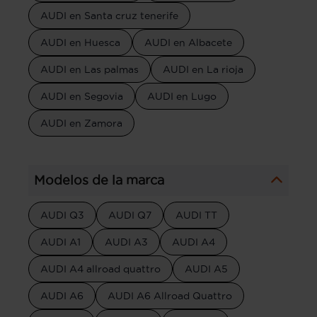
AUDI en Santa cruz tenerife
AUDI en Huesca
AUDI en Albacete
AUDI en Las palmas
AUDI en La rioja
AUDI en Segovia
AUDI en Lugo
AUDI en Zamora
Modelos de la marca
AUDI Q3
AUDI Q7
AUDI TT
AUDI A1
AUDI A3
AUDI A4
AUDI A4 allroad quattro
AUDI A5
AUDI A6
AUDI A6 Allroad Quattro