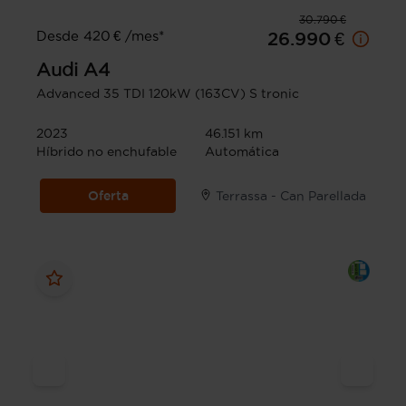
30.790 €
Desde 420 € /mes*
26.990 €
Audi
A4
Advanced 35 TDI 120kW (163CV) S tronic
2023
46.151 km
Híbrido no enchufable
Automática
Oferta
Terrassa - Can Parellada