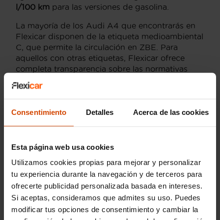
l/100 km
para las versiones de gasolina.
La mayoría de los Audi A4 que encontrarás en
Flexicar disponen de la etiqueta medioambiental
C, que permite la circulación en ZBE. Para
aquellos con otras etiquetas, Flexicar ofrece
completa transparencia sobre las normativas
vigentes, permitiendo planificar el uso del
vehículo en función de las necesidades y
facilitando opciones de aparcamiento disuasorio
si la frecuencia de uso en el centro es baja.
Consentimiento
Detalles
Acerca de las cookies
Esta honestidad en los datos, combinada con el
precio competitivo de Flexicar, asegura una
Esta página web usa cookies
compra informada y adaptada a la movilidad en
Utilizamos cookies propias para mejorar y personalizar
Barcelona
.
tu experiencia durante la navegación y de terceros para
ofrecerte publicidad personalizada basada en intereses.
Tu Audi A4 a examen:
Si aceptas, consideramos que admites su uso. Puedes
Versiones y acabados
modificar tus opciones de consentimiento y cambiar la