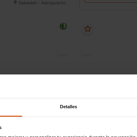
Sabadell - Aeropuerto
49.990 €
 694 € /mes*
Desde 311 € /mes*
44.490 €
19
A3
Audi
A3
Detalles
ortback TFSI 294kW quattro S
Sportback Advanced 40 T
150kW S tro
s
99.999 km
Gasolina
Automática
2021
69.900 km
Híbrido
enchufa
ara mejorar y personalizar tu experiencia durante la navegación 