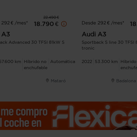
22.490 €
 292 € /mes*
Desde 292 € /mes*
18.790 €
18
A3
Audi
A3
ack Advanced 30 TFSI 81kW S
Sportback S line 30 TFSI
tronic
67.600 km
Híbrido no
Automática
2022
53.300 km
Híbrido
enchufable
enchufa
Mataró
Badalona 