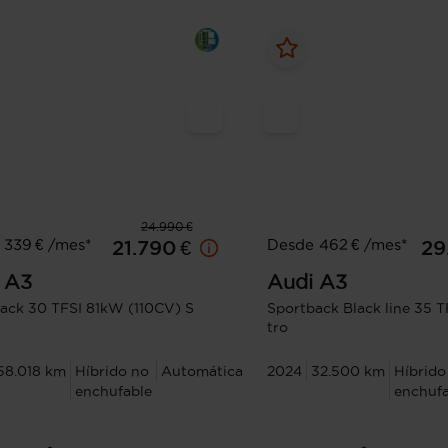
24.990 €
 339 € /mes*
Desde 462 € /mes*
21.790 €
29
A3
Audi
A3
ack 30 TFSI 81kW (110CV) S
Sportback Black line 35 T
tro
58.018 km
Híbrido no
Automática
2024
32.500 km
Híbrido
enchufable
enchufa