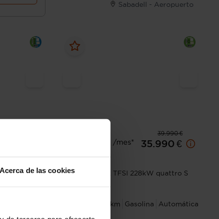
Sabadell - Aeropuerto
22.990 €
39.990 €
Desde 560 € /mes*
.990 €
35.990 €
Audi
A3
Acerca de las cookies
FSI e
S3 Sportback TFSI 228kW quattro S
tronic
Automática
2021
69.999 km
Gasolina
Automática
ble
y de terceros para ofrecerte