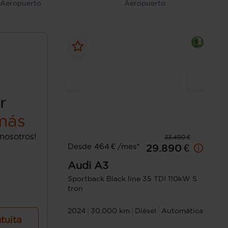
- Aeropuerto
Aeropuerto
r
más
nosotros!
33.490 €
Desde 464 € /mes*
29.890 €
Audi
A3
Sportback Black line 35 TDI 110kW S
tron
2024
30.000 km
Diésel
Automática
atuita