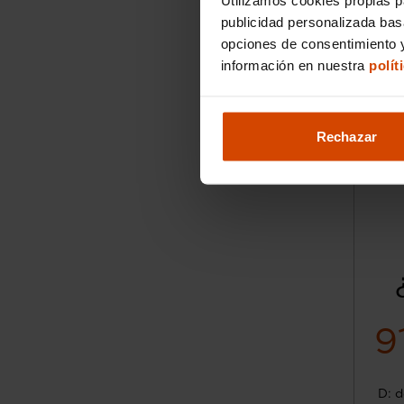
publicidad personalizada ba
opciones de consentimiento y
información en nuestra
polít
Rechazar
9
D: d