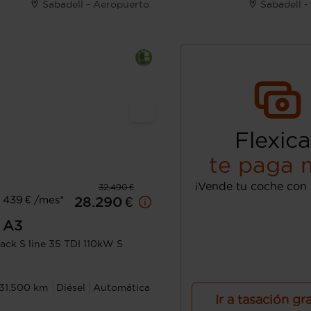
Sabadell - Aeropuerto
Sabadell 
Flexica
te paga 
¡Vende tu coche con 
32.490 €
 439 € /mes*
28.290 €
A3
ack S line 35 TDI 110kW S
31.500 km
Diésel
Automática
Ir a tasación gr