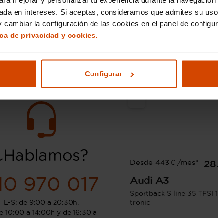
sada en intereses. Si aceptas, consideramos que admites su uso
Sant Boi de Llobregat 
 cambiar la configuración de las cookies en el panel de configu
La Maquinista
Alguer
ica de privacidad y cookies.
Configurar
¿Hablamos?
Desde 443 € /mes*
28
10 970 017
Audi
A3
Sportback S line 35 TFSI 
L-S: de 9:00 a 20:30h.
tronic
e 10:00 a 14:00h y de 16:30 a