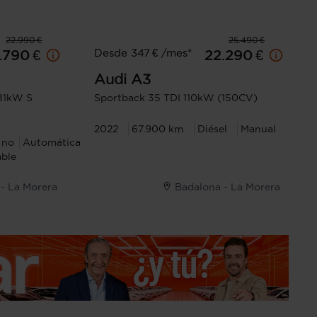
22.990 €
25.490 €
Desde 347 € /mes*
.790 €
22.290 €
Audi
A3
 81kW S
Sportback 35 TDI 110kW (150CV)
2022
67.900 km
Diésel
Manual
 no
Automática
ble
- La Morera
Badalona - La Morera