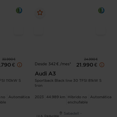
33.990 €
24.990 €
Desde 342 € /mes*
.790 €
21.990 €
Audi
A3
FSI 110kW S
Sportback Black line 30 TFSI 81kW S
tron
 no
Automática
2023
44.989 km
Híbrido no
Automática
ble
enchufable
Sabadell -
I.V.A. Deducible