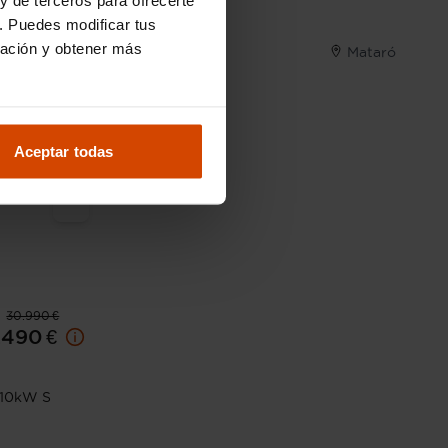
. Puedes modificar tus
- Osca
ración y obtener más
Mataró
Aceptar todas
30.990 €
.490 €
110kW S