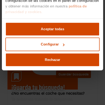
configuración de las cookies en el panel de configuración
y obtener más información en nuestra
política de
privacidad y cookies.
22.490 €
Desde 303 € /mes*
19.490 €
Audi
A3
Aceptar todas
Sportback Black line 30 TFSI 81kW S tron
2023
52.200 km
Configurar
Híbrido no enchufable
Automática
Terrassa - Can Parellada
Rechazar
Guardar búsqueda
¡Guarda tu búsqueda!
¿No encuentras el coche que necesitas?
Te avisamos cuando lo tengamos.