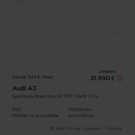
24.690 €
Desde 342 € /mes*
21.990 €
Audi
A3
Sportback Black line 35 TFSI 110kW S tro
2021
122.500 km
Híbrido no enchufable
Automática
Sant Boi de Llobregat - Vinyets