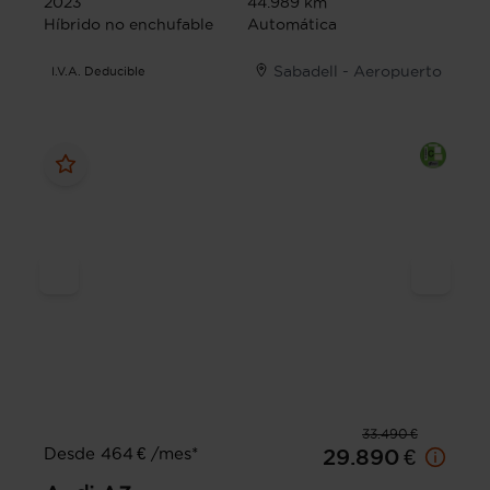
2023
44.989 km
Híbrido no enchufable
Automática
Sabadell - Aeropuerto
I.V.A. Deducible
33.490 €
Desde 464 € /mes*
29.890 €