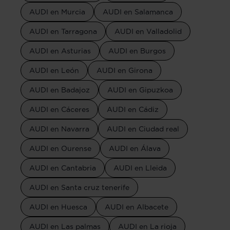
AUDI en Murcia
AUDI en Salamanca
AUDI en Tarragona
AUDI en Valladolid
AUDI en Asturias
AUDI en Burgos
AUDI en León
AUDI en Girona
AUDI en Badajoz
AUDI en Gipuzkoa
AUDI en Cáceres
AUDI en Cádiz
AUDI en Navarra
AUDI en Ciudad real
AUDI en Ourense
AUDI en Álava
AUDI en Cantabria
AUDI en Lleida
AUDI en Santa cruz tenerife
AUDI en Huesca
AUDI en Albacete
AUDI en Las palmas
AUDI en La rioja