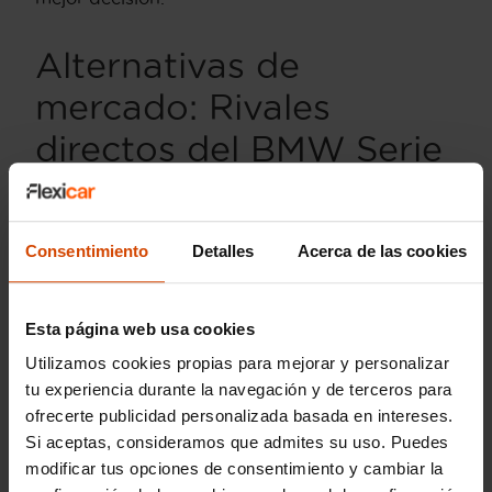
Alternativas de
mercado: Rivales
directos del BMW Serie
4
El BMW Serie 4 430i compite en un segmento
Consentimiento
Detalles
Acerca de las cookies
muy disputado, donde el equilibrio entre
deportividad, lujo y practicidad es fundamental.
Existen varias opciones de alta calidad que
Esta página web usa cookies
pueden adaptarse a distintos perfiles de
conductor.
Utilizamos cookies propias para mejorar y personalizar
tu experiencia durante la navegación y de terceros para
Audi A5 45 TFSI:
Este modelo destaca por
ofrecerte publicidad personalizada basada en intereses.
su sofisticación tecnológica, su tracción
Si aceptas, consideramos que admites su uso. Puedes
integral quattro y una sensación de solidez
modificar tus opciones de consentimiento y cambiar la
en carretera. Es ideal para quienes buscan un