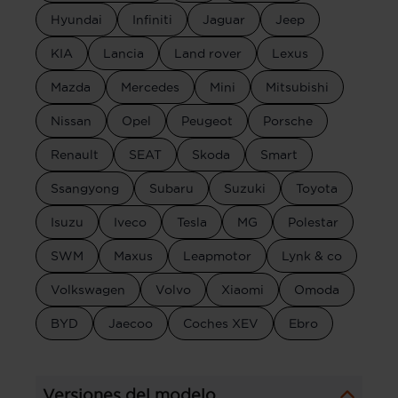
Hyundai
Infiniti
Jaguar
Jeep
KIA
Lancia
Land rover
Lexus
Mazda
Mercedes
Mini
Mitsubishi
Nissan
Opel
Peugeot
Porsche
Renault
SEAT
Skoda
Smart
Ssangyong
Subaru
Suzuki
Toyota
Isuzu
Iveco
Tesla
MG
Polestar
SWM
Maxus
Leapmotor
Lynk & co
Volkswagen
Volvo
Xiaomi
Omoda
BYD
Jaecoo
Coches XEV
Ebro
Versiones del modelo