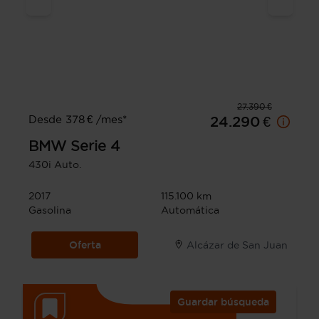
27.390 €
Desde 378 € /mes*
24.290 €
BMW
Serie 4
430i Auto.
2017
115.100 km
Gasolina
Automática
Oferta
Alcázar de San Juan
Guardar búsqueda