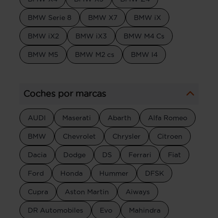
BMW Serie 8
BMW X7
BMW iX
BMW iX2
BMW iX3
BMW M4 Cs
BMW M5
BMW M2 cs
BMW I4
Coches por marcas
AUDI
Maserati
Abarth
Alfa Romeo
BMW
Chevrolet
Chrysler
Citroen
Dacia
Dodge
DS
Ferrari
Fiat
Ford
Honda
Hummer
DFSK
Cupra
Aston Martin
Aiways
DR Automobiles
Evo
Mahindra