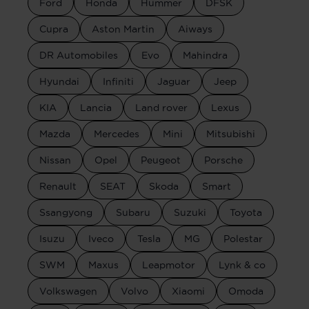
Ford
Honda
Hummer
DFSK
Cupra
Aston Martin
Aiways
DR Automobiles
Evo
Mahindra
Hyundai
Infiniti
Jaguar
Jeep
KIA
Lancia
Land rover
Lexus
Mazda
Mercedes
Mini
Mitsubishi
Nissan
Opel
Peugeot
Porsche
Renault
SEAT
Skoda
Smart
Ssangyong
Subaru
Suzuki
Toyota
Isuzu
Iveco
Tesla
MG
Polestar
SWM
Maxus
Leapmotor
Lynk & co
Volkswagen
Volvo
Xiaomi
Omoda