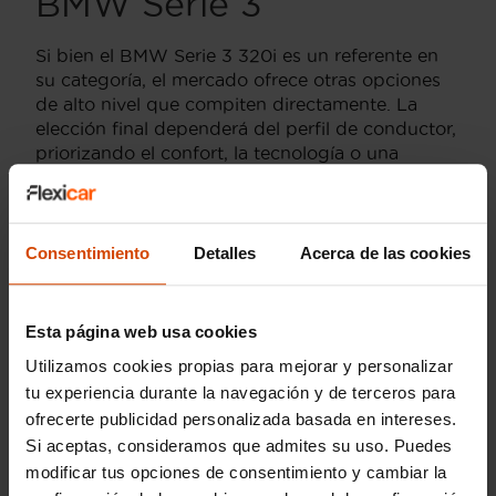
BMW Serie 3
Si bien el BMW Serie 3 320i es un referente en
su categoría, el mercado ofrece otras opciones
de alto nivel que compiten directamente. La
elección final dependerá del perfil de conductor,
priorizando el confort, la tecnología o una
dinámica de conducción específica.
Mercedes-Benz Clase C 200:
Es la alternativa
natural para quienes buscan un mayor énfasis
Consentimiento
Detalles
Acerca de las cookies
en el confort de marcha y una cabina de
diseño más lujoso y tecnológico. Su
motorización es suave y refinada, ideal para
Esta página web usa cookies
viajes largos.
Utilizamos cookies propias para mejorar y personalizar
Audi A4 35 TFSI/40 TFSI:
Representa una
tu experiencia durante la navegación y de terceros para
opción excelente para aquellos que valoran la
ofrecerte publicidad personalizada basada en intereses.
calidad de construcción, la sobriedad en el
Si aceptas, consideramos que admites su uso. Puedes
diseño interior y la tracción quattro
modificar tus opciones de consentimiento y cambiar la
(disponible en algunas versiones) para mayor