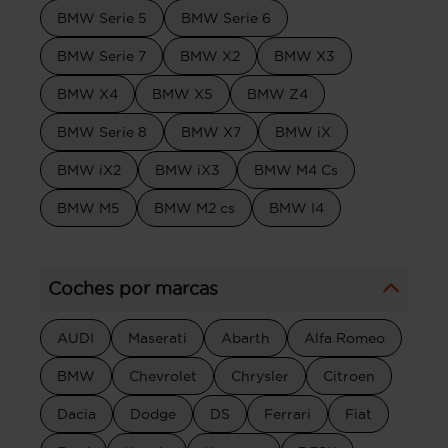
BMW Serie 5
BMW Serie 6
BMW Serie 7
BMW X2
BMW X3
BMW X4
BMW X5
BMW Z4
BMW Serie 8
BMW X7
BMW iX
BMW iX2
BMW iX3
BMW M4 Cs
BMW M5
BMW M2 cs
BMW I4
Coches por marcas
AUDI
Maserati
Abarth
Alfa Romeo
BMW
Chevrolet
Chrysler
Citroen
Dacia
Dodge
DS
Ferrari
Fiat