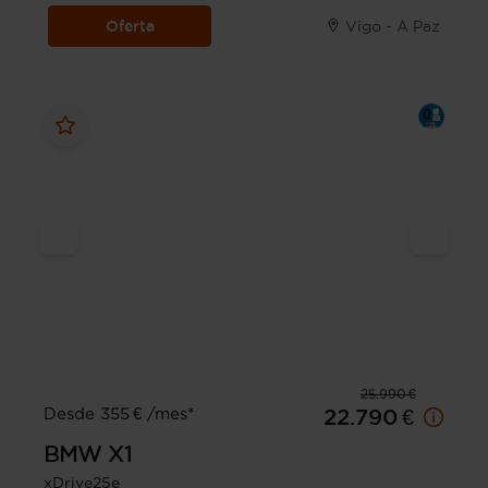
Oferta
Vigo - A Paz
25.990 €
Desde 355 € /mes*
22.790 €
BMW
X1
xDrive25e