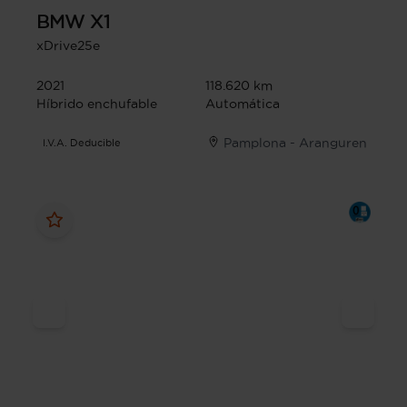
BMW
X1
xDrive25e
2021
118.620 km
Híbrido enchufable
Automática
Pamplona - Aranguren
I.V.A. Deducible