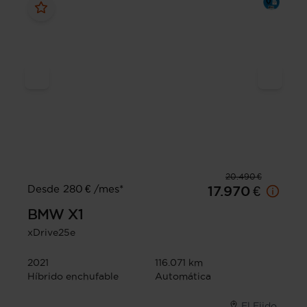
20.490 €
Desde 280 € /mes*
17.970 €
BMW
X1
xDrive25e
2021
116.071 km
Híbrido enchufable
Automática
El Ejido