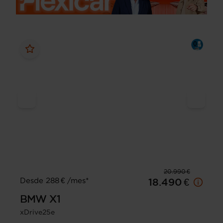
20.990 €
Desde 288 € /mes*
18.490 €
BMW
X1
xDrive25e