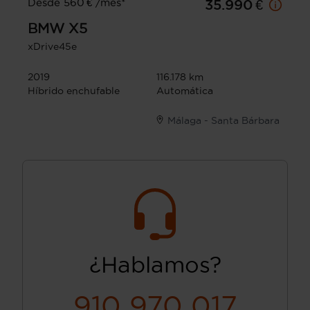
Desde 560 € /mes*
35.990 €
BMW
X5
xDrive45e
2019
116.178 km
Híbrido enchufable
Automática
Málaga - Santa Bárbara
¿Hablamos?
910 970 017