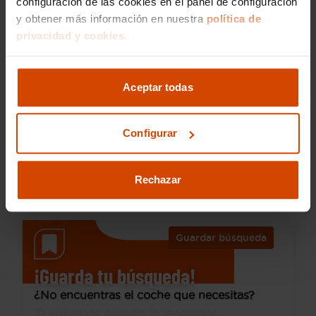
configuración de las cookies en el panel de configuración
y obtener más información en nuestra
política de
privacidad y cookies.
21.990 €
Desde 311 € /mes*
19.990 €
Aceptar todas
BMW
X2
xDrive25e Auto
Configurar
2022
76.185 km
Híbrido enchufable
Automática
Rechazar
Avilés
I.V.A. Deducible
Guardar búsqueda
¡Guarda tu búsqueda!
¿No encuentras el coche que necesitas?
Te avisamos cuando lo tengamos.