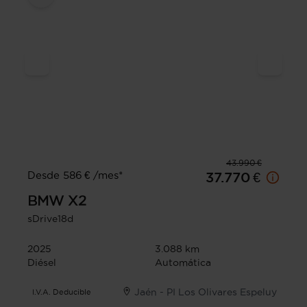
43.990 €
Desde 586 € /mes*
37.770 €
BMW
X2
sDrive18d
2025
3.088 km
Diésel
Automática
Jaén - PI Los Olivares Espeluy
I.V.A. Deducible