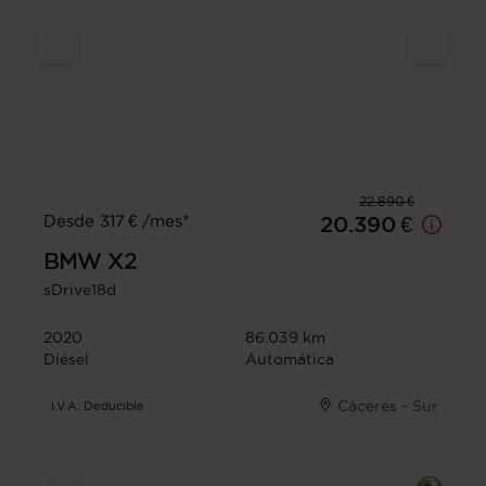
22.890 €
Desde 317 € /mes*
20.390 €
BMW
X2
sDrive18d
2020
86.039 km
Diésel
Automática
Cáceres - Sur
I.V.A. Deducible