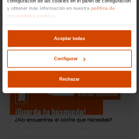
configuración de las cookies en el panel de configuración
y obtener más información en nuestra
política de
41.990 €
privacidad y cookies.
Desde 582 € /mes*
37.490 €
BMW
X2
Aceptar todas
sDrive18d
2024
24.521 km
Diésel
Automática
Configurar
A Coruña - Parque de Vioño
Rechazar
Guardar búsqueda
¡Guarda tu búsqueda!
¿No encuentras el coche que necesitas?
Te avisamos cuando lo tengamos.