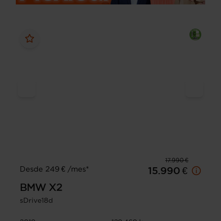
17.990 €
Desde 249 € /mes*
15.990 €
BMW
X2
sDrive18d