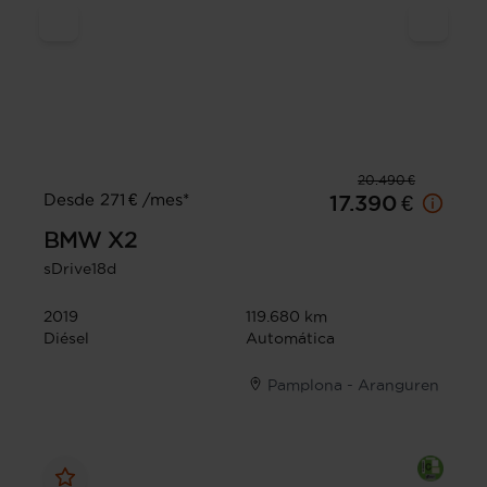
20.490 €
Desde 271 € /mes*
17.390 €
BMW
X2
sDrive18d
2019
119.680 km
Diésel
Automática
Pamplona - Aranguren