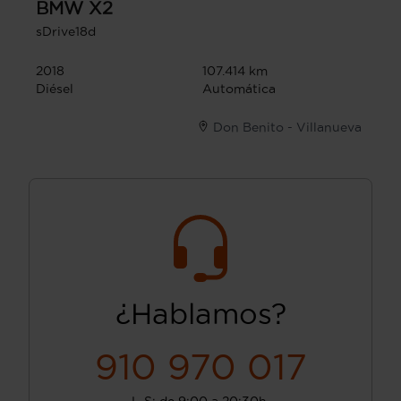
BMW
X2
sDrive18d
2018
107.414 km
Diésel
Automática
Don Benito - Villanueva
¿Hablamos?
910 970 017