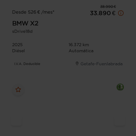
38.990 €
Desde 526 € /mes*
33.890 €
BMW
X2
sDrive18d
2025
16.372 km
Diésel
Automática
Getafe-Fuenlabrada
I.V.A. Deducible