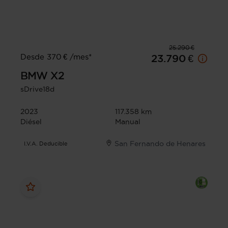
25.290 €
Desde 370 € /mes*
23.790 €
BMW
X2
sDrive18d
2023
117.358 km
Diésel
Manual
San Fernando de Henares
I.V.A. Deducible