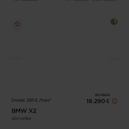
20.790 €
Desde 285 € /mes*
18.290 €
BMW
X2
sDrive18d