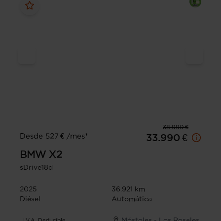
38.990 €
Desde 527 € /mes*
33.990 €
BMW
X2
sDrive18d
2025
36.921 km
Diésel
Automática
Móstoles - Los Rosales
I.V.A. Deducible