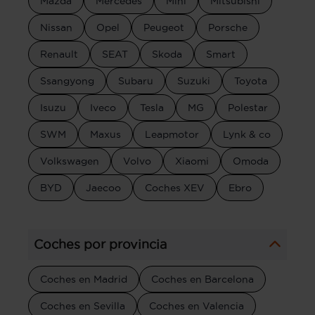
Mazda
Mercedes
Mini
Mitsubishi
Nissan
Opel
Peugeot
Porsche
Renault
SEAT
Skoda
Smart
Ssangyong
Subaru
Suzuki
Toyota
Isuzu
Iveco
Tesla
MG
Polestar
SWM
Maxus
Leapmotor
Lynk & co
Volkswagen
Volvo
Xiaomi
Omoda
BYD
Jaecoo
Coches XEV
Ebro
Coches por provincia
Coches en Madrid
Coches en Barcelona
Coches en Sevilla
Coches en Valencia