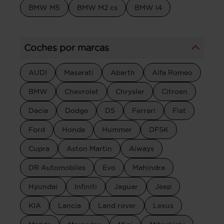
BMW M5
BMW M2 cs
BMW I4
Coches por marcas
AUDI
Maserati
Abarth
Alfa Romeo
BMW
Chevrolet
Chrysler
Citroen
Dacia
Dodge
DS
Ferrari
Fiat
Ford
Honda
Hummer
DFSK
Cupra
Aston Martin
Aiways
DR Automobiles
Evo
Mahindra
Hyundai
Infiniti
Jaguar
Jeep
KIA
Lancia
Land rover
Lexus