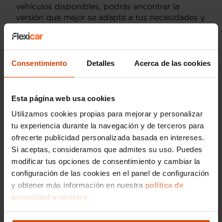
vehículos disponibles, podrás encontrar la
versión que mejor se adapte a tus necesidades y
presupuesto.
En Flexicar, no solo te garantizamos precios
competitivos, sino que también te ofrecemos
Consentimiento
Detalles
Acerca de las cookies
todas las garantías necesarias para que tu
compra sea completamente segura. Además,
contarás con especialistas que te ayudarán a
Esta página web usa cookies
escoger el vehículo perfecto para tus
necesidades y te acompañarán durante todo el
Utilizamos cookies propias para mejorar y personalizar
proceso de compra.
tu experiencia durante la navegación y de terceros para
ofrecerte publicidad personalizada basada en intereses.
Visítanos y descubre por qué Flexicar se ha
Si aceptas, consideramos que admites su uso. Puedes
convertido en un referente para los compradores
modificar tus opciones de consentimiento y cambiar la
de coches de segunda mano que buscan
configuración de las cookies en el panel de configuración
calidad, confianza y buenas condiciones.
y obtener más información en nuestra
política de
Encuentra tu BMW Z4 sDrive20i y disfruta de la
carretera con todo el respaldo y las ventajas que
privacidad y cookies.
te ofrece Flexicar.