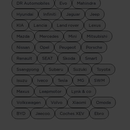
DR Automobiles
Evo
Mahindra
Hyundai
Infiniti
Jaguar
Jeep
KIA
Lancia
Land rover
Lexus
Mazda
Mercedes
Mini
Mitsubishi
Nissan
Opel
Peugeot
Porsche
Renault
SEAT
Skoda
Smart
Ssangyong
Subaru
Suzuki
Toyota
Isuzu
Iveco
Tesla
MG
SWM
Maxus
Leapmotor
Lynk & co
Volkswagen
Volvo
Xiaomi
Omoda
BYD
Jaecoo
Coches XEV
Ebro