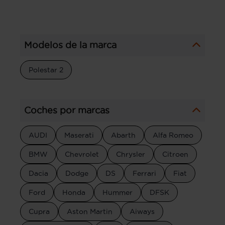
Modelos de la marca
Polestar 2
Coches por marcas
AUDI
Maserati
Abarth
Alfa Romeo
BMW
Chevrolet
Chrysler
Citroen
Dacia
Dodge
DS
Ferrari
Fiat
Ford
Honda
Hummer
DFSK
Cupra
Aston Martin
Aiways