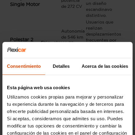
potencia
un diseño
Single Motor
de 272 CV
escandinavo
distintivo.
Usuarios que
realizan
Autonomía
desplazamientos
de 546 km
Polestar 2
frecuentes por
Etiqueta
WLTP y
Long Range
carretera y
CERO
tracción
valoran un mayor
Single Motor
trasera
rango de batería y
eficiente
confort de
Consentimiento
Detalles
Acerca de las cookies
marcha.
Entusiastas de la
automoción
Autonomía
Esta página web usa cookies
eléctrica que
de hasta
Polestar 2
priorizan un
Utilizamos cookies propias para mejorar y personalizar
Etiqueta
591 km
Long Range
rendimiento
CERO
WLTP y 421
tu experiencia durante la navegación y de terceros para
deportivo y una
Dual Motor
CV de
ofrecerte publicidad personalizada basada en intereses.
excelente
potencia
Si aceptas, consideramos que admites su uso. Puedes
motricidad
integral.
modificar tus opciones de consentimiento y cambiar la
Conductores muy
configuración de las cookies en el panel de configuración