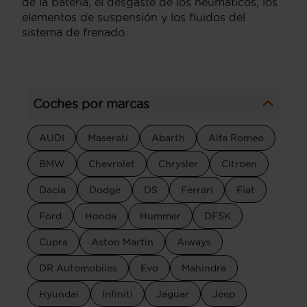
de la batería, el desgaste de los neumáticos, los
elementos de suspensión y los fluidos del
sistema de frenado.
Coches por marcas
AUDI
Maserati
Abarth
Alfa Romeo
BMW
Chevrolet
Chrysler
Citroen
Dacia
Dodge
DS
Ferrari
Fiat
Ford
Honda
Hummer
DFSK
Cupra
Aston Martin
Aiways
DR Automobiles
Evo
Mahindra
Hyundai
Infiniti
Jaguar
Jeep