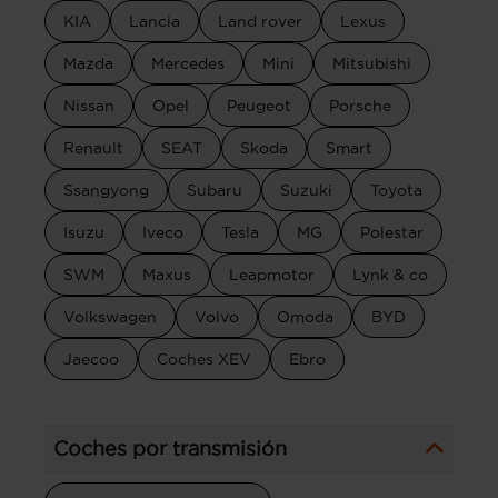
KIA
Lancia
Land rover
Lexus
Mazda
Mercedes
Mini
Mitsubishi
Nissan
Opel
Peugeot
Porsche
Renault
SEAT
Skoda
Smart
Ssangyong
Subaru
Suzuki
Toyota
Isuzu
Iveco
Tesla
MG
Polestar
SWM
Maxus
Leapmotor
Lynk & co
Volkswagen
Volvo
Omoda
BYD
Jaecoo
Coches XEV
Ebro
Coches por transmisión