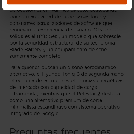
con otras alternativas del sector, el Tesla Model 3
de ocasión es el rival más directo, destacando
por su madura red de supercargadores y
constantes actualizaciones de software que
renuevan la experiencia de usuario. Otra opción
sólida es el BYD Seal, un modelo que sobresale
por la seguridad estructural de su tecnología
Blade Battery y un equipamiento de serie
sumamente completo.
Para quienes buscan un diseño aerodinámico
alternativo, el Hyundai Ioniq 6 de segunda mano
ofrece una de las mejores eficiencias energéticas
del mercado con capacidad de carga
ultrarrápida, mientras que el Polestar 2 destaca
como una alternativa premium de corte
minimalista escandinavo con sistema operativo
integrado de Google.
Preguntas frecuentes