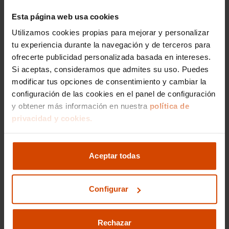
Entusiastas de las
Esta página web usa cookies
Potencia de
altas prestaciones
673
hasta
que exigen una
Utilizamos cookies propias para mejorar y personalizar
Xiaomi
Etiqueta
CV
aceleración de
y
SU7 Max
CERO
tu experiencia durante la navegación y de terceros para
infarto y la máxima
tracción
ofrecerte publicidad personalizada basada en intereses.
autonomía para
total
Si aceptas, consideramos que admites su uso. Puedes
viajes largos.
modificar tus opciones de consentimiento y cambiar la
configuración de las cookies en el panel de configuración
Explora alternativas al
y obtener más información en nuestra
política de
Xiaomi de segunda
privacidad y cookies.
mano
Aceptar todas
Opciones similares en el
segmento de vehículos
Configurar
eléctricos premium
Rechazar
Si deseas comparar el rendimiento de Xiaomi