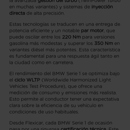
la avanzada
gestión del turbo
(TwinPower Turbo
en muchas variantes) y sistemas de
inyección
directa
de alta precisión.
Estas tecnologías se traducen en una entrega de
potencia eficiente y un notable
par motor
, que
puede oscilar entre los
220 Nm
para versiones
gasolina más modestas y superar los
350 Nm
en
variantes diésel más potentes. Esta característica
es fundamental para una respuesta ágil tanto en
la ciudad como en carretera.
El rendimiento del BMW Serie 1 se optimiza bajo
el
ciclo WLTP
(Worldwide Harmonized Light
Vehicles Test Procedure), que ofrece una
medición de consumo y emisiones más realista.
Esto permite al conductor tener una expectativa
clara sobre la eficiencia de su vehículo en
condiciones de uso habituales.
Desde Flexicar, cada BMW Serie 1 de ocasión
pasa por una rigurosa
certificación técnica
. Este