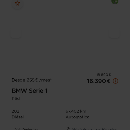
18.890 €
Desde 255 € /mes*
16.390 €
BMW
Serie 1
116d
2021
67.402 km
Diésel
Automática
Móstoles - Los Rosales
I.V.A. Deducible