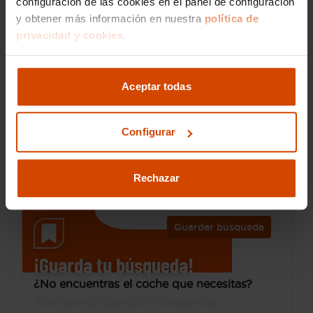
configuración de las cookies en el panel de configuración
y obtener más información en nuestra
política de
19.990 €
privacidad y cookies.
Desde 264 € /mes*
16.990 €
BMW
Serie 1
Aceptar todas
116d
2023
99.995 km
Diésel
Manual
Configurar
Alcalá de
Oferta
I.V.A. Deducible
Henares
Rechazar
Guardar búsqueda
¡Guarda tu búsqueda!
¿No encuentras el coche que necesitas?
Te avisamos cuando lo tengamos.