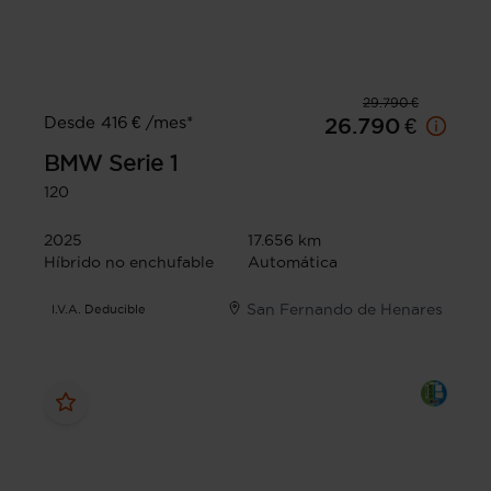
29.790 €
Desde 416 € /mes*
26.790 €
BMW
Serie 1
120
2025
17.656 km
Híbrido no enchufable
Automática
San Fernando de Henares
I.V.A. Deducible