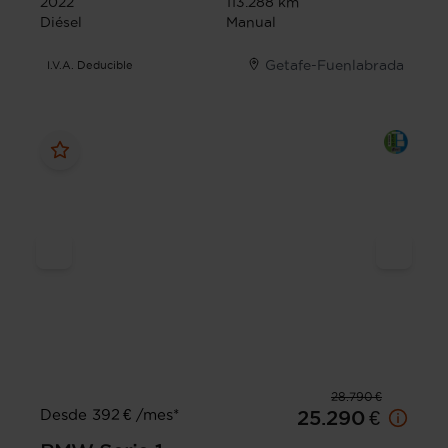
2022
113.288 km
Diésel
Manual
Getafe-Fuenlabrada
I.V.A. Deducible
28.790 €
Desde 392 € /mes*
25.290 €