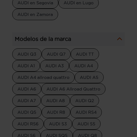
AUDI en Segovia
AUDI en Lugo
AUDI en Zamora
Modelos de la marca
AUDI Q3
AUDI Q7
AUDI TT
AUDI A1
AUDI A3
AUDI A4
AUDI A4 allroad quattro
AUDI A5
AUDI A6
AUDI A6 Allroad Quattro
AUDI A7
AUDI A8
AUDI Q2
AUDI Q5
AUDI R8
AUDI RS4
AUDI RS6
AUDI S3
AUDI S5
AUDI S6
AUDI SQ5
AUDI Q8