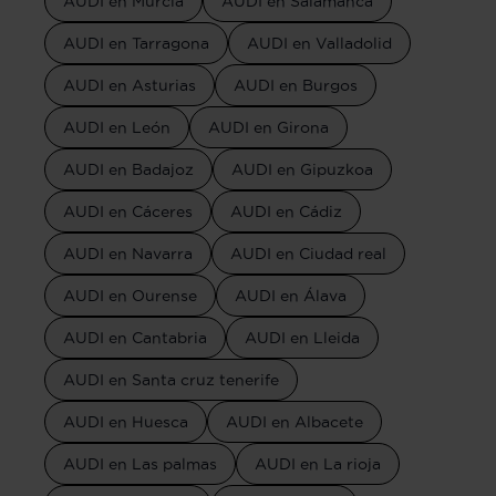
AUDI en Murcia
AUDI en Salamanca
AUDI en Tarragona
AUDI en Valladolid
AUDI en Asturias
AUDI en Burgos
AUDI en León
AUDI en Girona
AUDI en Badajoz
AUDI en Gipuzkoa
AUDI en Cáceres
AUDI en Cádiz
AUDI en Navarra
AUDI en Ciudad real
AUDI en Ourense
AUDI en Álava
AUDI en Cantabria
AUDI en Lleida
AUDI en Santa cruz tenerife
AUDI en Huesca
AUDI en Albacete
AUDI en Las palmas
AUDI en La rioja