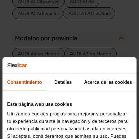
AUDI A1 Citycarver
AUDI A1 35
AUDI A1 Adrenalin
AUDI A1 Attraction
Modelos por provincia
AUDI A4 en Madrid
AUDI A3 en Madrid
AUDI A1 en Madrid
AUDI A5 en Madrid
AUDI Q3 en Madrid
AUDI Q5 en Madrid
Consentimiento
Detalles
Acerca de las cookies
AUDI A6 en Madrid
AUDI Q2 en Madrid
AUDI Q7 en Madrid
Esta página web usa cookies
AUDI Q3 Sportback en Madrid
Utilizamos cookies propias para mejorar y personalizar
tu experiencia durante la navegación y de terceros para
AUDI Q8 en Madrid
AUDI Q4 en Madrid
ofrecerte publicidad personalizada basada en intereses.
Si aceptas, consideramos que admites su uso. Puedes
AUDI A7 en Madrid