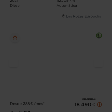
2021
112.709 km
Diésel
Automática
Las Rozas Európolis
20.990 €
Desde 288 € /mes*
18.490 €