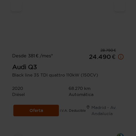
28.790 €
Desde 381 € /mes*
24.490 €
Audi
Q3
Black line 35 TDI quattro 110kW (150CV)
2020
68.270 km
Diésel
Automática
Madrid - Av.
Oferta
I.V.A. Deducible
Andalucía