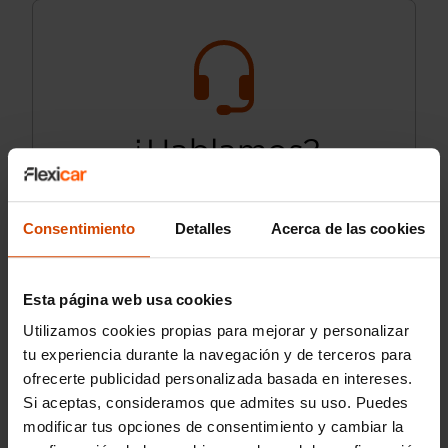
¿Hablamos?
910 970 017
Consentimiento
Detalles
Acerca de las cookies
L-S: de 9:00 a 20:30h.
D: de 10:00 a 14:00h y de 16:30 a 20:30h
Esta página web usa cookies
Utilizamos cookies propias para mejorar y personalizar
tu experiencia durante la navegación y de terceros para
ofrecerte publicidad personalizada basada en intereses.
Si aceptas, consideramos que admites su uso. Puedes
modificar tus opciones de consentimiento y cambiar la