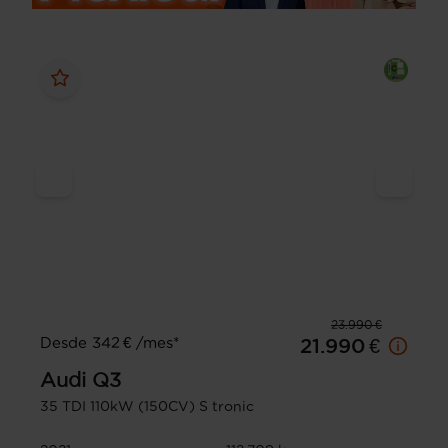
23.990 €
Desde 342 € /mes*
21.990 €
Audi
Q3
35 TDI 110kW (150CV) S tronic