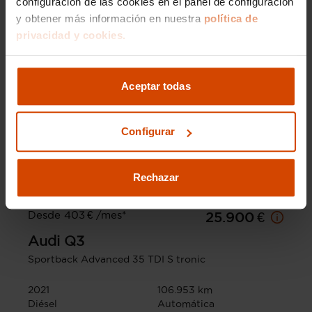
configuración de las cookies en el panel de configuración
y obtener más información en nuestra
política de
privacidad y cookies.
Aceptar todas
Configurar
Rechazar
Desde 403 € /mes*
25.900 €
Audi
Q3
Sportback Advanced 35 TDI S tronic
2021
106.953 km
Diésel
Automática