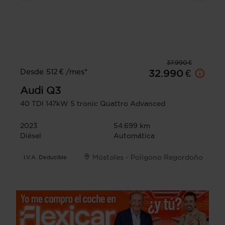
37.990 €
Desde 512 € /mes*
32.990 €
Audi
Q3
40 TDI 147kW S tronic Quattro Advanced
2023
54.699 km
Diésel
Automática
Móstoles - Polígono Regordoño
I.V.A. Deducible