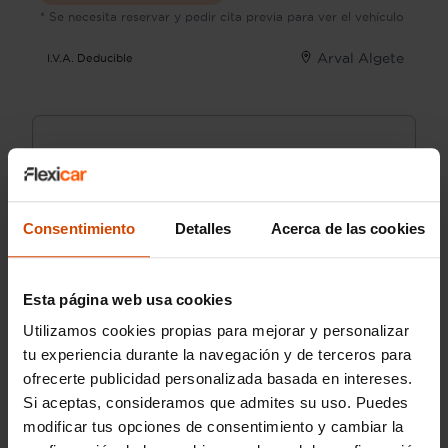
* Se necesita reservar y pedir cita previa para ver el vehículo
Arval Algete
I.V.A. Deducible
Consentimiento
Detalles
Acerca de las cookies
¿Hablamos?
Esta página web usa cookies
910 970 017
Utilizamos cookies propias para mejorar y personalizar
tu experiencia durante la navegación y de terceros para
L-S: de 9:00 a 20:30h.
ofrecerte publicidad personalizada basada en intereses.
D: de 10:00 a 14:00h y de 16:30 a 20:30h
Si aceptas, consideramos que admites su uso. Puedes
modificar tus opciones de consentimiento y cambiar la