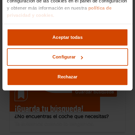
configuración de las cookies en el panel de configuración
y obtener más información en nuestra
política de
29.490 €
privacidad y cookies.
Desde 411 € /mes*
26.490 €
Audi
A3
Aceptar todas
Sportback S line 35 TFSI 110kW S tronic
2024
68.377 km
Híbrido no enchufable
Automática
Configurar
Getafe-Fuenlabrada
I.V.A. Deducible
Rechazar
Guardar búsqueda
¡Guarda tu búsqueda!
¿No encuentras el coche que necesitas?
Te avisamos cuando lo tengamos.