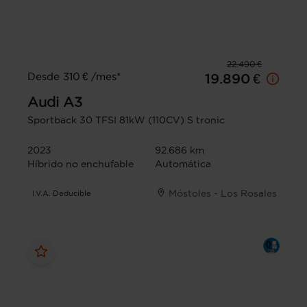
22.490 €
Desde 310 € /mes*
19.890 €
Audi
A3
Sportback 30 TFSI 81kW (110CV) S tronic
2023
92.686 km
Híbrido no enchufable
Automática
Móstoles - Los Rosales
I.V.A. Deducible