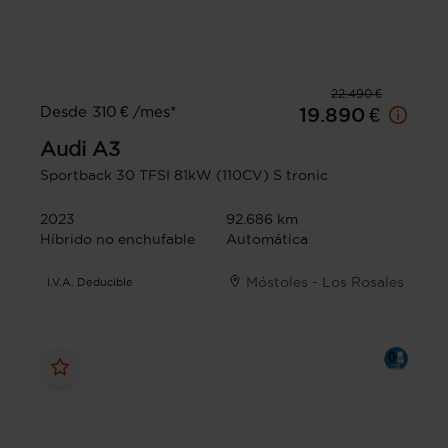
22.490 €
Desde 310 € /mes*
19.890 €
Audi
A3
Sportback 30 TFSI 81kW (110CV) S tronic
2023
92.686 km
Híbrido no enchufable
Automática
Móstoles - Los Rosales
I.V.A. Deducible