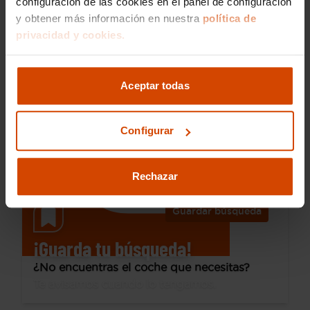
configuración de las cookies en el panel de configuración
y obtener más información en nuestra
política de
25.990 €
privacidad y cookies.
Desde 350 € /mes*
22.490 €
Audi
A3
Aceptar todas
Sportback 35 TFSI 110kW (150CV) S tronic
2021
45.207 km
Híbrido no enchufable
Automática
Configurar
Madrid - Av. Andalucía
I.V.A. Deducible
Rechazar
Guardar búsqueda
¡Guarda tu búsqueda!
¿No encuentras el coche que necesitas?
Te avisamos cuando lo tengamos.