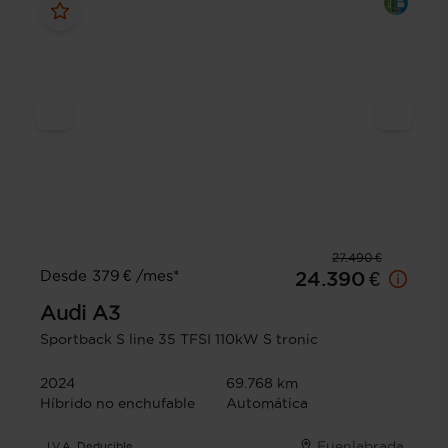
27.490 €
Desde 379 € /mes*
24.390 €
Audi
A3
Sportback S line 35 TFSI 110kW S tronic
2024
69.768 km
Híbrido no enchufable
Automática
Fuenlabrada
I.V.A. Deducible