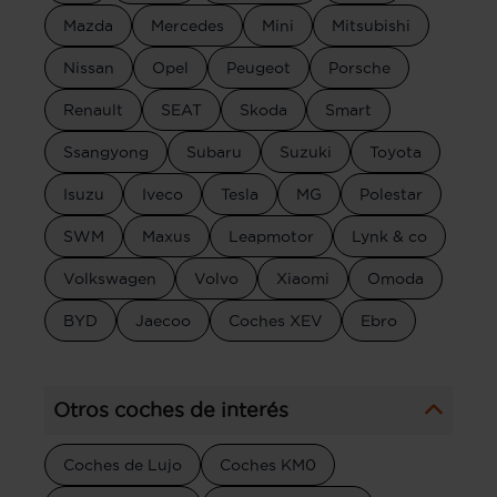
Mazda
Mercedes
Mini
Mitsubishi
Nissan
Opel
Peugeot
Porsche
Renault
SEAT
Skoda
Smart
Ssangyong
Subaru
Suzuki
Toyota
Isuzu
Iveco
Tesla
MG
Polestar
SWM
Maxus
Leapmotor
Lynk & co
Volkswagen
Volvo
Xiaomi
Omoda
BYD
Jaecoo
Coches XEV
Ebro
Otros coches de interés
Coches de Lujo
Coches KM0