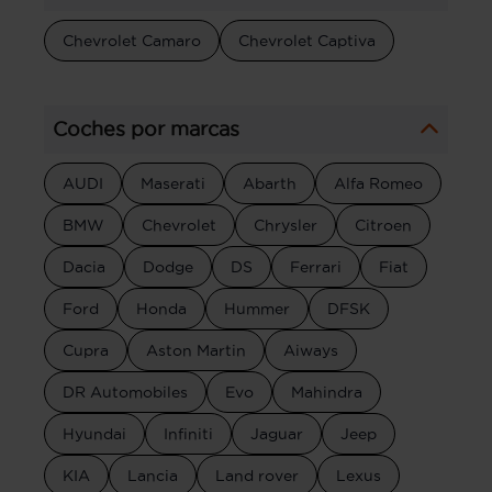
Chevrolet Camaro
Chevrolet Captiva
Coches por marcas
AUDI
Maserati
Abarth
Alfa Romeo
BMW
Chevrolet
Chrysler
Citroen
Dacia
Dodge
DS
Ferrari
Fiat
Ford
Honda
Hummer
DFSK
Cupra
Aston Martin
Aiways
DR Automobiles
Evo
Mahindra
Hyundai
Infiniti
Jaguar
Jeep
KIA
Lancia
Land rover
Lexus