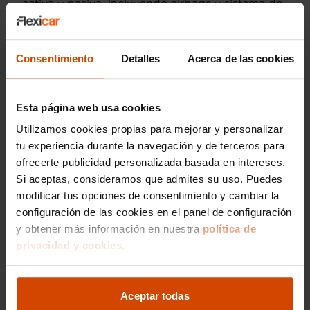
activa y pasiva, incluyendo airbags y sistema de
frenos ABS. En las pruebas de EuroNCAP, el
Aveo ha recibido una puntuación de 4 estrellas,
destacando su compromiso por proteger a los
Consentimiento
Detalles
Acerca de las cookies
ocupantes.
Descubre Alternativas
Esta página web usa cookies
Competitivas al
Utilizamos cookies propias para mejorar y personalizar
tu experiencia durante la navegación y de terceros para
Chevrolet Aveo
ofrecerte publicidad personalizada basada en intereses.
Si aceptas, consideramos que admites su uso. Puedes
Si estás considerando el Chevrolet Aveo, quizás
modificar tus opciones de consentimiento y cambiar la
también quieras explorar otras opciones de
configuración de las cookies en el panel de configuración
vehículos en el mercado. Dependiendo de tus
y obtener más información en nuestra
política de
necesidades, existen modelos similares que
privacidad y cookies.
podrían interesarte.
Comparativa Directa: Suzuki
Aceptar todas