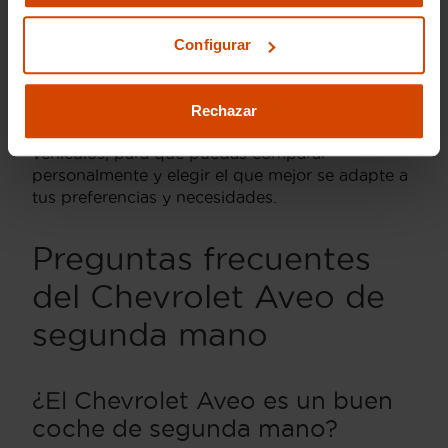
Swift y Ford Fiesta
Entre los competidores directos del Chevrolet
Configurar
Aveo destacan el Suzuki Swift y el Ford Fiesta.
Ambos modelos ofrecen características similares
en términos de tamaño y eficiencia. En Flexicar,
Rechazar
disponemos de una amplia selección de estos
vehículos, para que puedas comparar
personalmente y elegir el que mejor se adapte a
tus preferencias y necesidades.
Preguntas frecuentes
del Chevrolet Aveo de
segunda mano
¿El Chevrolet Aveo es un buen
coche de segunda mano?