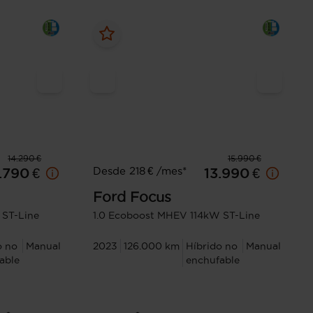
14.290 €
15.990 €
Desde 218 € /mes*
.790 €
13.990 €
Ford
Focus
 ST-Line
1.0 Ecoboost MHEV 114kW ST-Line
o no
Manual
2023
126.000 km
Híbrido no
Manual
able
enchufable