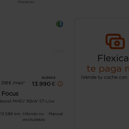
Henares
Flexica
te paga 
¡Vende tu coche con 
15.990 €
218 € /mes*
13.990 €
Focus
oboost MHEV 92kW ST-Line
113.586 km
Híbrido no
Manual
enchufable