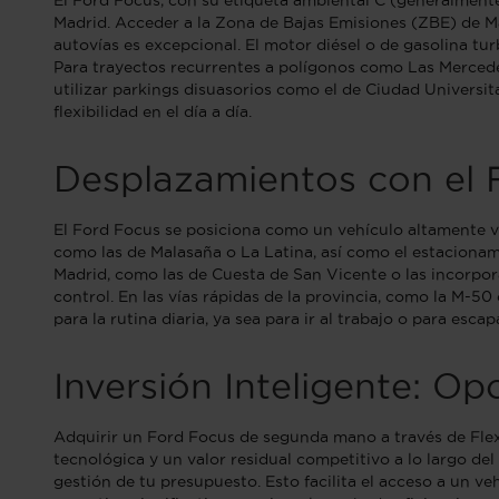
El Ford Focus, con su etiqueta ambiental C (generalmente
Madrid. Acceder a la Zona de Bajas Emisiones (ZBE) de 
autovías es excepcional. El motor diésel o de gasolina tu
Para trayectos recurrentes a polígonos como Las Mercedes
utilizar parkings disuasorios como el de Ciudad Universit
flexibilidad en el día a día.
Desplazamientos con el 
El Ford Focus se posiciona como un vehículo altamente ve
como las de Malasaña o La Latina, así como el estacionami
Madrid, como las de Cuesta de San Vicente o las incorpora
control. En las vías rápidas de la provincia, como la M-50
para la rutina diaria, ya sea para ir al trabajo o para esca
Inversión Inteligente: O
Adquirir un Ford Focus de segunda mano a través de Flexi
tecnológica y un valor residual competitivo a lo largo de
gestión de tu presupuesto. Esto facilita el acceso a un ve