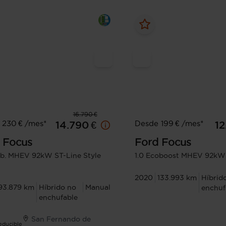
16.790 €
 230 € /mes*
Desde 199 € /mes*
14.790 €
12
Focus
Ford
Focus
ob. MHEV 92kW ST-Line Style
1.0 Ecoboost MHEV 92kW
2020
133.993 km
Híbrid
93.879 km
Híbrido no
Manual
enchuf
enchufable
San Fernando de
Deducible