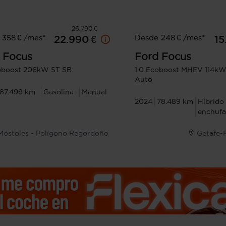
26.790 €
 358 € /mes*
Desde 248 € /mes*
22.990 €
15
Focus
Ford
Focus
oboost 206kW ST SB
1.0 Ecoboost MHEV 114kW
Auto
87.499 km
Gasolina
Manual
2024
78.489 km
Híbrido
enchufa
Móstoles - Polígono Regordoño
Getafe-