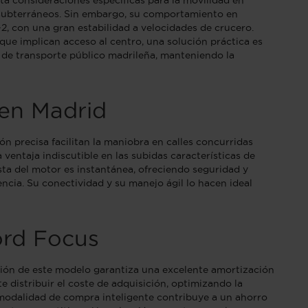
ta consideraciones específicas para la movilidad en
 subterráneos. Sin embargo, su comportamiento en
2, con una gran estabilidad a velocidades de crucero.
ue implican acceso al centro, una solución práctica es
ed de transporte público madrileña, manteniendo la
 en Madrid
n precisa facilitan la maniobra en calles concurridas
entaja indiscutible en las subidas características de
sta del motor es instantánea, ofreciendo seguridad y
encia. Su conectividad y su manejo ágil lo hacen ideal
ord Focus
ción de este modelo garantiza una excelente amortización
 distribuir el coste de adquisición, optimizando la
ta modalidad de compra inteligente contribuye a un ahorro