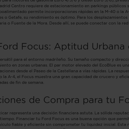
 para motores de gasolina Euro 4/5/6 y diésel Euro 5/6), presen
Madrid Centro requiere de estacionamiento en parkings públicos
rboalimentado permite incorporaciones rápidas en la M-40 o la A-
 o Getafe, su rendimiento es óptimo. Para los desplazamientos q
aria o Fuente de la Mora. Desde allí, se puede conectar con la r
Ford Focus: Aptitud Urbana
rsátil para el entorno madrileño. Su tamaño compacto y direcció
ento en zonas urbanas. El par motor elevado del EcoBlue es una v
ciones desde el Paseo de la Castellana a vías rápidas. La respue
 o la A-4, el Focus muestra una gran capacidad de crucero y efici
padas de fin de semana.
pciones de Compra para tu F
car representa una decisión financiera astuta. La sólida reputa
l tiempo. Financiar tu Ford Focus es una buena opción que permite
hículo fiable y eficiente sin comprometer tu liquidez inicial. Es