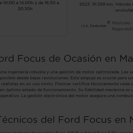
e 10:00 a 14:00h y de 16:30 a
2023
91.399 km
Híbrido 
20:30h
enchufa
Móstoles 
I.V.A. Deducible
Regordoñ
Ford Focus de Ocasión en Ma
una ingeniería robusta y una gestión de motor optimizada. Las ve
le desde bajas revoluciones. Este empuje es crucial para una r
 realistas en un uso mixto. Flexicar certifica técnicamente cad
en óptimo estado de funcionamiento. Su fiabilidad mecánica es u
 operativo. La gestión electrónica del motor asegura una combust
Técnicos del Ford Focus en 