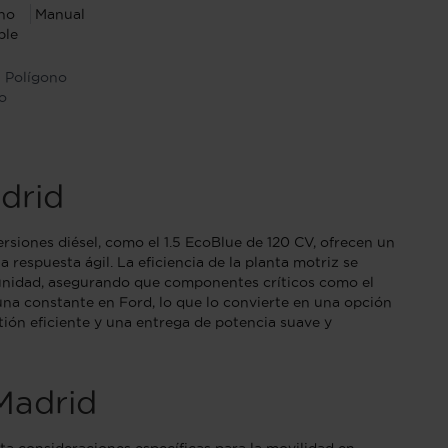
no
Manual
ble
- Polígono
o
drid
rsiones diésel, como el 1.5 EcoBlue de 120 CV, ofrecen un
espuesta ágil. La eficiencia de la planta motriz se
a unidad, asegurando que componentes críticos como el
na constante en Ford, lo que lo convierte en una opción
ión eficiente y una entrega de potencia suave y
Madrid