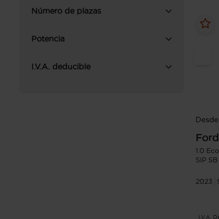
Número de plazas
Potencia
I.V.A. deducible
Desde
Ford
1.0 Ec
SIP SB
2023
I.V.A. 