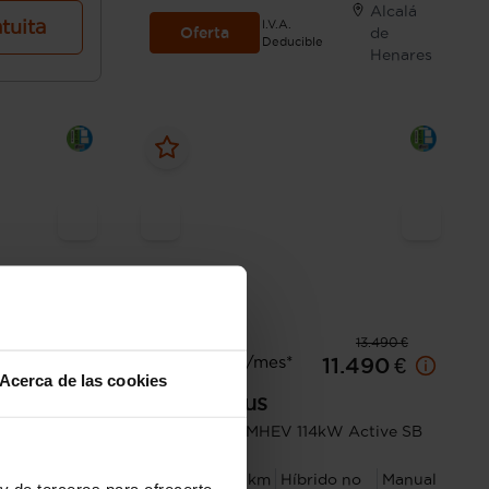
Alcalá
atuita
I.V.A.
Oferta
de
Deducible
Henares
16.590 €
13.490 €
Desde 179 € /mes*
.390 €
11.490 €
Acerca de las cookies
Ford
Focus
 ST-Line
1.0 Ecoboost MHEV 114kW Active SB
 no
Manual
2022
95.982 km
Híbrido no
Manual
y de terceros para ofrecerte