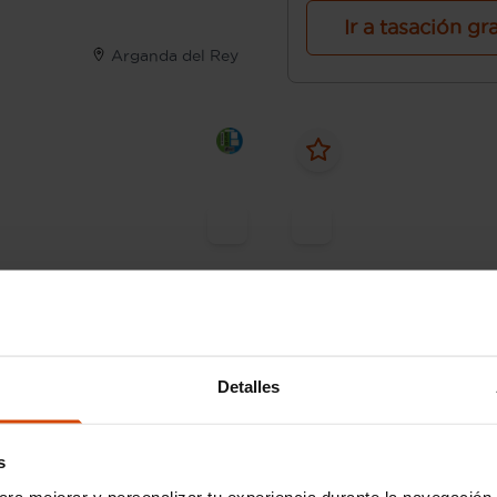
Ir a tasación gr
Arganda del Rey
19.990 €
 248 € /mes*
Desde 224 € /mes*
15.990 €
14
Detalles
Focus
Ford
Focus
oboost MHEV 114kW ST-Line
1.0 Ecoboost MHEV 114kW
s
2023
96.573 km
Híbrido
ara mejorar y personalizar tu experiencia durante la navegación 