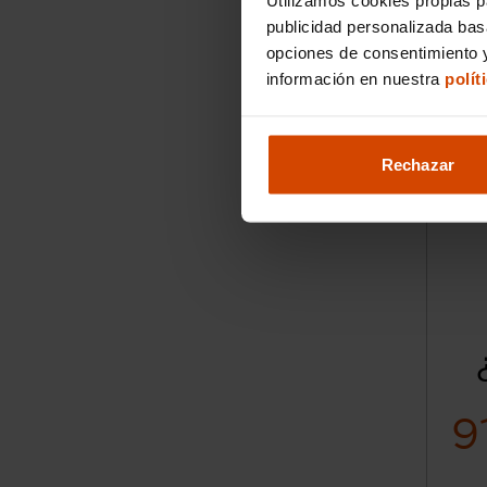
2024
publicidad personalizada ba
opciones de consentimiento y
información en nuestra
polít
I.V.A. 
Rechazar
9