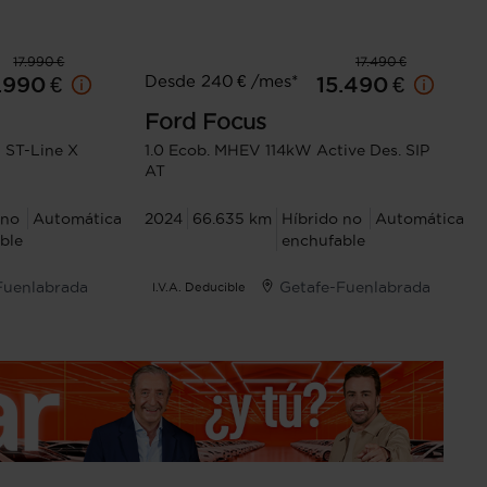
17.990 €
17.490 €
Desde 240 € /mes*
.990 €
15.490 €
Ford
Focus
 ST-Line X
1.0 Ecob. MHEV 114kW Active Des. SIP
AT
 no
Automática
2024
66.635 km
Híbrido no
Automática
ble
enchufable
Fuenlabrada
Getafe-Fuenlabrada
I.V.A. Deducible