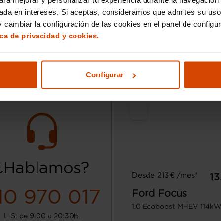
75.656 km
Híbrido no
Automática
enchufa
sada en intereses. Si aceptas, consideramos que admites su uso
enchufable
 cambiar la configuración de las cookies en el panel de configu
ica de privacidad y cookies.
Alcalá de Henares
Deducible
Configurar
¿Hablamos?
Desde 213 € /mes*
13
10 970 017
Ford
Focus
1.0 Ecoboost MHEV 114kW
L-S: de 9:00 a 20:30h.