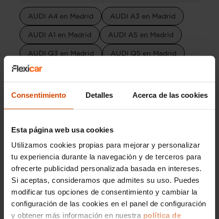
AUDI A4 en Madrid
AUDI A3 en Madrid
AUDI A1 en Madrid
AUDI A5 en Madrid
AUDI Q3 en Madrid
AUDI Q5 en Madrid
AUDI A6 en Madrid
AUDI Q2 en Madrid
AUDI Q7 en Madrid
Consentimiento
Detalles
Acerca de las cookies
AUDI Q3 Sportback en Madrid
AUDI Q8 en Madrid
AUDI Q4 en Madrid
Esta página web usa cookies
Utilizamos cookies propias para mejorar y personalizar
AUDI A7 en Madrid
tu experiencia durante la navegación y de terceros para
AUDI A4 allroad quattro en Madrid
ofrecerte publicidad personalizada basada en intereses.
Si aceptas, consideramos que admites su uso. Puedes
AUDI Q5 Sportback en Madrid
modificar tus opciones de consentimiento y cambiar la
AUDI A7 Sportback en Madrid
configuración de las cookies en el panel de configuración
y obtener más información en nuestra
política de