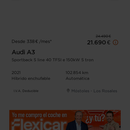
24.490 €
Desde 338 € /mes*
21.690 €
Audi
A3
Sportback S line 40 TFSI e 150kW S tron
2021
102.854 km
Híbrido enchufable
Automática
Móstoles - Los Rosales
I.V.A. Deducible