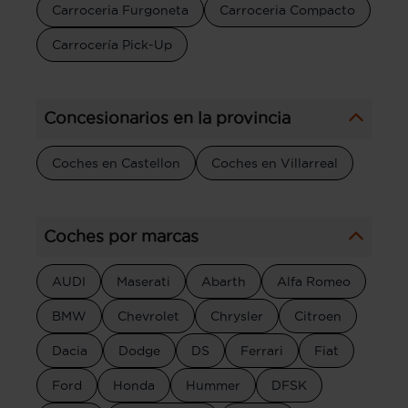
Carroceria Furgoneta
Carroceria Compacto
Carrocería Pick-Up
Concesionarios en la provincia
Coches en Castellon
Coches en Villarreal
Coches por marcas
AUDI
Maserati
Abarth
Alfa Romeo
BMW
Chevrolet
Chrysler
Citroen
Dacia
Dodge
DS
Ferrari
Fiat
Ford
Honda
Hummer
DFSK