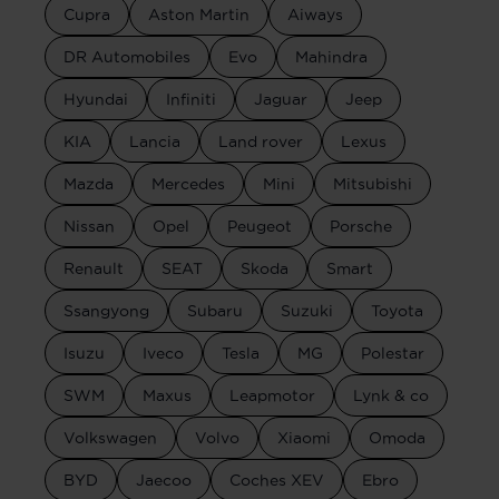
Cupra
Aston Martin
Aiways
DR Automobiles
Evo
Mahindra
Hyundai
Infiniti
Jaguar
Jeep
KIA
Lancia
Land rover
Lexus
Mazda
Mercedes
Mini
Mitsubishi
Nissan
Opel
Peugeot
Porsche
Renault
SEAT
Skoda
Smart
Ssangyong
Subaru
Suzuki
Toyota
Isuzu
Iveco
Tesla
MG
Polestar
SWM
Maxus
Leapmotor
Lynk & co
Volkswagen
Volvo
Xiaomi
Omoda
BYD
Jaecoo
Coches XEV
Ebro