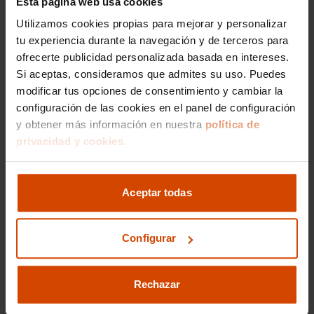
Esta página web usa cookies
Utilizamos cookies propias para mejorar y personalizar
tu experiencia durante la navegación y de terceros para
Flexicar Castellón
ofrecerte publicidad personalizada basada en intereses.
Si aceptas, consideramos que admites su uso. Puedes
Av. de Valencia, 122 12006 Castellón de la Plana
modificar tus opciones de consentimiento y cambiar la
Castellón
configuración de las cookies en el panel de configuración
Lunes a sábado:
09:30 a 20:30h
y obtener más información en nuestra
política de
Domingo: Cerrado
privacidad y cookies.
Email:
flexicar.castellon@flexicar.es
Atención general
964 800 523
Aceptar todas
Configurar
Rechazar