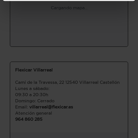
Cargando mapa...
Flexicar Villarreal
Camí de la Travessa, 22 12540 Villarreal Castellón
Lunes a sábado:
09:30 a 20:30h
Domingo: Cerrado
Email:
villarreal@flexicar.es
Atención general
964 860 285