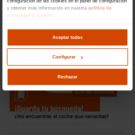
configuración de las cookies en el panel de configuración
y obtener más información en nuestra
política de
14.690 €
privacidad y cookies.
Desde 202 € /mes*
12.990 €
Hyundai
Kona
Aceptar todas
1.0 TGDI Essence 4X2
2020
73.518 km
Gasolina
Manual
Configurar
Madrid - Av. Andalucía
Rechazar
Guardar búsqueda
¡Guarda tu búsqueda!
¿No encuentras el coche que necesitas?
Te avisamos cuando lo tengamos.