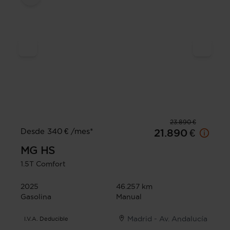
23.890 €
Desde 340 € /mes*
21.890 €
MG
HS
1.5T Comfort
2025
46.257 km
Gasolina
Manual
Madrid - Av. Andalucía
I.V.A. Deducible