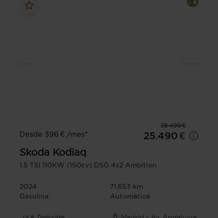
28.490 €
Desde 396 € /mes*
25.490 €
Skoda
Kodiaq
1.5 TSI 110KW (150cv) DSG 4x2 Ambition
2024
71.653 km
Gasolina
Automática
Madrid - Av. Andalucía
I.V.A. Deducible