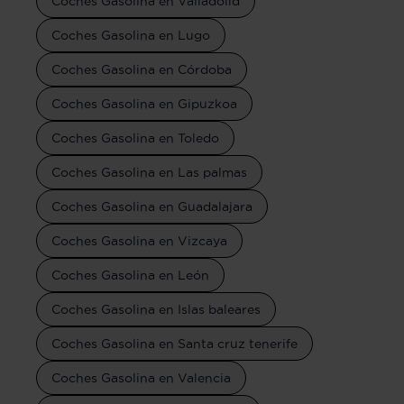
Coches Gasolina en Valladolid
Coches Gasolina en Lugo
Coches Gasolina en Córdoba
Coches Gasolina en Gipuzkoa
Coches Gasolina en Toledo
Coches Gasolina en Las palmas
Coches Gasolina en Guadalajara
Coches Gasolina en Vizcaya
Coches Gasolina en León
Coches Gasolina en Islas baleares
Coches Gasolina en Santa cruz tenerife
Coches Gasolina en Valencia