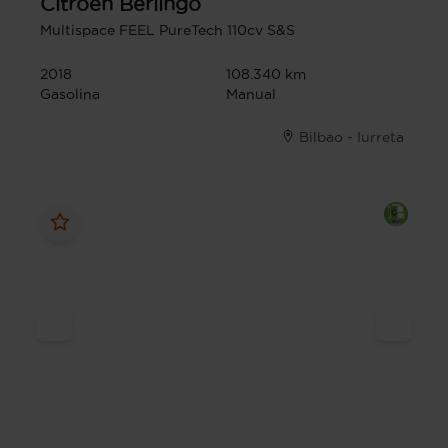
Citroen
Berlingo
Multispace FEEL PureTech 110cv S&S
2018
108.340 km
Gasolina
Manual
Bilbao - Iurreta