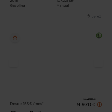
2018
107.221 km
Gasolina
Manual
Jerez
12.490 €
Desde 155 € /mes*
9.970 €