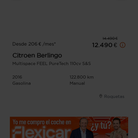
14.490 €
Desde 206 € /mes*
12.490 €
Citroen
Berlingo
Multispace FEEL PureTech 110cv S&S
2016
122.800 km
Gasolina
Manual
Roquetas