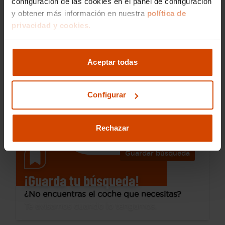
configuración de las cookies en el panel de configuración
y obtener más información en nuestra
política de
10.100 €
privacidad y cookies.
Desde 140 € /mes*
8.990 €
Citroen
Berlingo
Aceptar todas
Talla M PureTech 110 S&S FEEL
2018
56.100 km
Gasolina
Manual
Configurar
Gran Canaria - Miller Bajo
Rechazar
Guardar búsqueda
¡Guarda tu búsqueda!
¿No encuentras el coche que necesitas?
Te avisamos cuando lo tengamos.