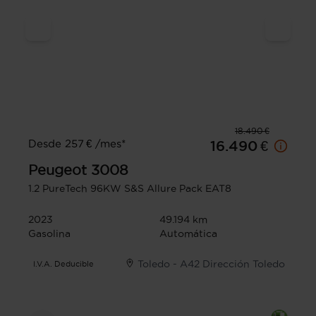
18.490 €
Desde 257 € /mes*
16.490 €
Peugeot
3008
1.2 PureTech 96KW S&S Allure Pack EAT8
2023
49.194 km
Gasolina
Automática
Toledo - A42 Dirección Toledo
I.V.A. Deducible