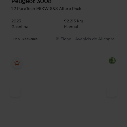
Peugeot
3008
1.2 PureTech 96KW S&S Allure Pack
2023
92.213 km
Gasolina
Manual
Elche - Avenida de Alicante
I.V.A. Deducible