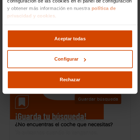
configuración de las cookies en el panel de configuración
y obtener más información en nuestra
política de
privacidad y cookies.
12.890 €
Desde 177 € /mes*
11.390 €
Peugeot
3008
Aceptar todas
1.2 PureTech 96KW (130CV) S&S Active
2021
105.940 km
Configurar
Gasolina
Manual
Cáceres - Sur
I.V.A. Deducible
Rechazar
Guardar búsqueda
¡Guarda tu búsqueda!
¿No encuentras el coche que necesitas?
Te avisamos cuando lo tengamos.