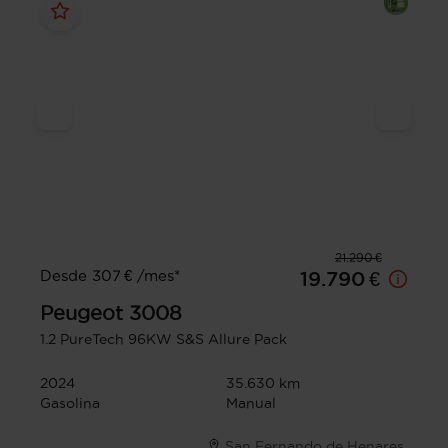
21.290 €
Desde 307 € /mes*
19.790 €
Peugeot
3008
1.2 PureTech 96KW S&S Allure Pack
2024
35.630 km
Gasolina
Manual
San Fernando de Henares