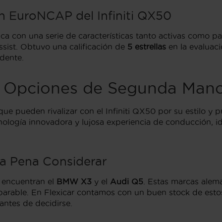
n EuroNCAP del Infiniti QX50
aca con una serie de características tanto activas como p
sist. Obtuvo una calificación de
5 estrellas
en la evaluac
dente.
: Opciones de Segunda Mano 
e pueden rivalizar con el Infiniti QX50 por su estilo y p
ología innovadora y lujosa experiencia de conducción, i
la Pena Considerar
se encuentran el
BMW X3
y el
Audi Q5
. Estas marcas alem
parable. En Flexicar contamos con un buen stock de estos
antes de decidirse.