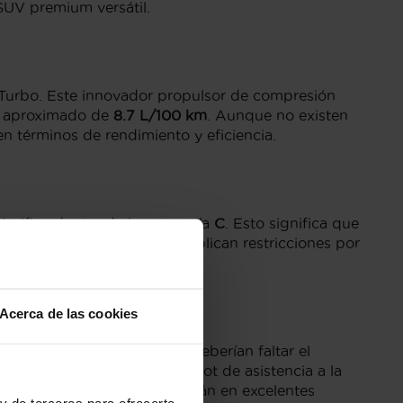
SUV premium versátil.
-Turbo. Este innovador propulsor de compresión
l aproximado de
8.7 L/100 km
. Aunque no existen
n términos de rendimiento y eficiencia.
lasifica dentro de la categoría
C
. Esto significa que
 de las áreas urbanas que aplican restricciones por
Acerca de las cookies
rminos de equipamiento, no deberían faltar el
ricamente y el sistema ProPilot de asistencia a la
su equipamiento y motor están en excelentes
y de terceros para ofrecerte