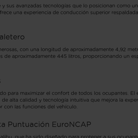
te y sus avanzadas tecnologías que lo posicionan como u
 ofrece una experiencia de conducción superior respaldada
aletero
nerosas, con una longitud de aproximadamente 4,92 metro
 es de aproximadamente 445 litros, proporcionando un es
s
eñado para maximizar el confort de todos los ocupantes. El
de alta calidad y tecnología intuitiva que mejora la experi
r con las funciones del vehículo.
lta Puntuación EuroNCAP
Malibu, que ha sido diseñado para proteger a sus ocupan