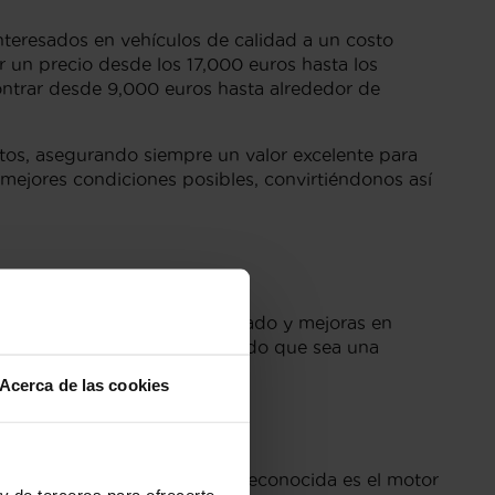
teresados en vehículos de calidad a un costo
 un precio desde los 17,000 euros hasta los
ontrar desde 9,000 euros hasta alrededor de
tos, asegurando siempre un valor excelente para
mejores condiciones posibles, convirtiéndonos así
iseño moderno, confort avanzado y mejoras en
endimiento y eficiencia, haciendo que sea una
Acerca de las cookies
onductores. La variante más reconocida es el motor
y de terceros para ofrecerte