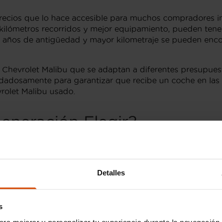
recios que lo hace accesible para muchos compradores in
ilómetros recorridos y mejor equipamiento, pueden tener
os años de antigüedad y mayor kilometraje se pueden enc
 Chevrolet Malibu que se adaptan a diferentes presupues
dadosamente para garantizar que recibe un coche en las 
vrolet Malibu usado.
eneración Elegir?
 octava generación destaca como una opción sólida. Su d
sta generación ofrece un equilibrio casi perfecto entre r
an un buen sedán de segmento D.
Detalles
l Chevrolet Malibu
s
torizadas, atendiendo las necesidades de todo tipo de c
ara mejorar y personalizar tu experiencia durante la navegación 