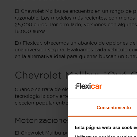
El Chevrolet Malibu se encuentra en un rango de p
razonable. Los modelos más recientes, con menos k
25,000 euros. Por otro lado, versiones con algun
16,000 euros.
En Flexicar, ofrecemos un abanico de opciones del
una inversión segura. Evaluamos cada vehículo cui
en la alternativa ideal para quienes buscan un Che
Chevrolet Malibu: ¿Qué G
Cuando se trata de elegir un Chevrolet Malibu, la
tecnología la convierten en una opción atractiva. E
elección popular entre los conductores que busc
Consentimiento
Motorizaciones y Rendimientos de
Esta página web usa cookie
El Chevrolet Malibu presenta diversas opciones mo
Utilizamos cookies propias p