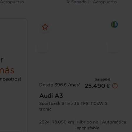
- Aeropuerto
Sabadell - Aeropuerto
r
más
nosotros!
28.290 €
Desde 396 € /mes*
25.490 €
Audi
A3
Sportback S line 35 TFSI 110kW S
tronic
2024
78.050 km
Híbrido no
Automática
enchufable