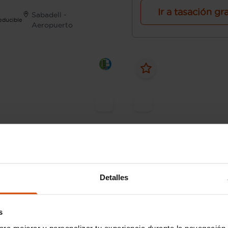
Ir a tasación gr
Sabadell -
Deducible
Aeropuerto
30.990 €
 443 € /mes*
Desde 310 € /mes*
28.490 €
19
Detalles
A3
Audi
A3
ack S line 35 TFSI 110kW S
Sportback 30 TFSI 81kW 
tronic
s
ara mejorar y personalizar tu experiencia durante la navegación 