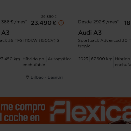
26.890 €
 366 € /mes*
Desde 292 € /mes*
23.490 €
18
A3
Audi
A3
ack 35 TFSI 110kW (150CV) S
Sportback Advanced 30 T
tronic
23.450 km
Híbrido no
Automática
2023
67.600 km
Híbrido
enchufable
enchufa
Bilbao - Basauri