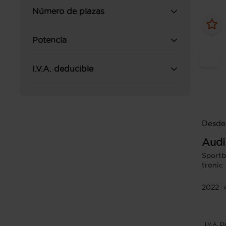
Número de plazas
Potencia
I.V.A. deducible
Desde
Audi
Sportb
tronic
2022
I.V.A. 