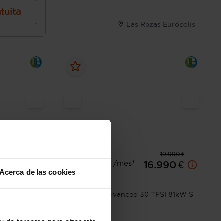
atuita
Las Rozas Európolis
22.490 €
19.990 €
Desde 264 € /mes*
.890 €
16.990 €
Acerca de las cookies
Audi
A3
(110CV) S
Sportback Advanced 30 TFSI 81kW S
tronic
y de terceros para ofrecerte