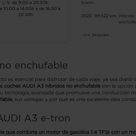
L-S: de 9:00 a 20:30h.
tronic
e 10:00 a 14:00h y de 16:30 a
20:30h
2023
99.522 km
Híbrido
enchufa
I.V.A. Deducible
no enchufable
o es esencial para disfrutar de cada viaje, ya sea diario 
os coches AUDI A3 híbridos no enchufable
son la opción i
su tecnología avanzada que promueve una conducción más
fable,
sus ventajas y por qué es una excelente idea con
AUDI A3 e-tron
le que combina un motor de gasolina 1.4 TFSI con un mot