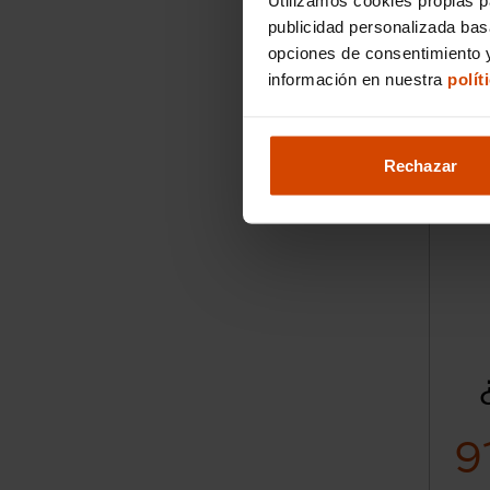
2022
publicidad personalizada ba
opciones de consentimiento y
información en nuestra
polít
Rechazar
9