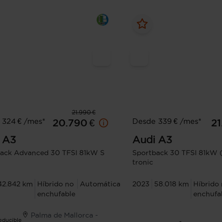
21.990 €
 324 € /mes*
Desde 339 € /mes*
20.790 €
21
A3
Audi
A3
ack Advanced 30 TFSI 81kW S
Sportback 30 TFSI 81kW 
tronic
42.842 km
Híbrido no
Automática
2023
58.018 km
Híbrido
enchufable
enchufa
Palma de Mallorca -
Deducible