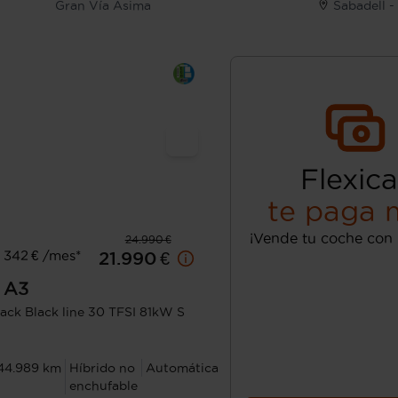
Gran Vía Asima
Sabadell 
Flexica
te paga 
¡Vende tu coche con 
24.990 €
 342 € /mes*
21.990 €
A3
ack Black line 30 TFSI 81kW S
44.989 km
Híbrido no
Automática
enchufable