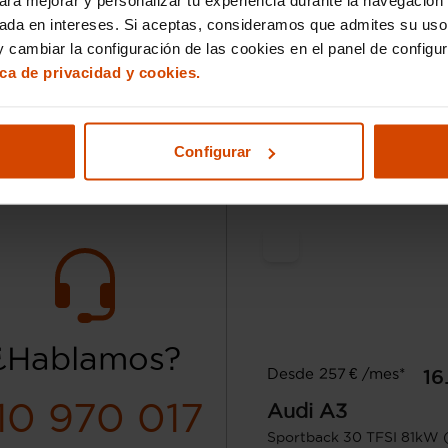
50.000 km
Híbrido no
Automática
2023
92.686 km
Híbrido
sada en intereses. Si aceptas, consideramos que admites su uso
enchufable
enchufa
 cambiar la configuración de las cookies en el panel de configu
ica de privacidad y cookies.
Móstoles 
I.V.A. Deducible
Sabadell - Gràcia
Rosales
Configurar
¿Hablamos?
Desde 257 € /mes*
16
10 970 017
Audi
A3
Sportback 30 TFSI 81kW 