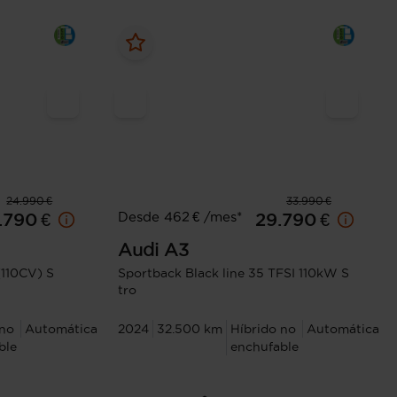
24.990 €
33.990 €
Desde 462 € /mes*
.790 €
29.790 €
Audi
A3
(110CV) S
Sportback Black line 35 TFSI 110kW S
tro
 no
Automática
2024
32.500 km
Híbrido no
Automática
ble
enchufable