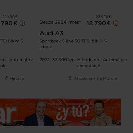
22.490 €
22.990 €
Desde 292 € /mes*
.790 €
18.790 €
Audi
A3
FSI 81kW S
Sportback S line 30 TFSI 81kW S
tronic
 no
Automática
2022
53.300 km
Híbrido no
Automática
ble
enchufable
Mataró
Badalona - La Morera