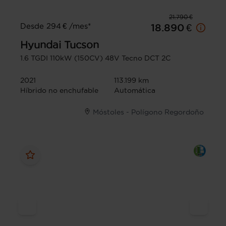
21.790 €
Desde 294 € /mes*
18.890 €
Hyundai
Tucson
1.6 TGDI 110kW (150CV) 48V Tecno DCT 2C
2021
113.199 km
Híbrido no enchufable
Automática
Móstoles - Polígono Regordoño