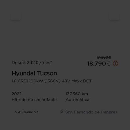
21.290 €
Desde 292 € /mes*
18.790 €
Hyundai
Tucson
1.6 CRDI 100kW (136CV) 48V Maxx DCT
2022
137.360 km
Híbrido no enchufable
Automática
San Fernando de Henares
I.V.A. Deducible