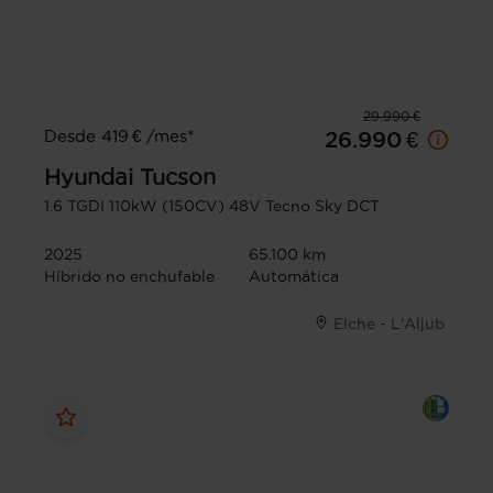
29.990 €
Desde 419 € /mes*
26.990 €
Hyundai
Tucson
1.6 TGDI 110kW (150CV) 48V Tecno Sky DCT
2025
65.100 km
Híbrido no enchufable
Automática
Elche - L'Aljub