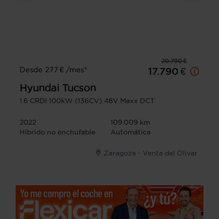
20.790 €
Desde 277 € /mes*
17.790 €
Hyundai
Tucson
1.6 CRDI 100kW (136CV) 48V Maxx DCT
2022
109.009 km
Híbrido no enchufable
Automática
Zaragoza - Venta del Olivar