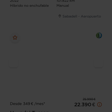
2022
101.822 km
Híbrido no enchufable
Manual
Sabadell - Aeropuerto
25.990 €
Desde 349 € /mes*
22.390 €