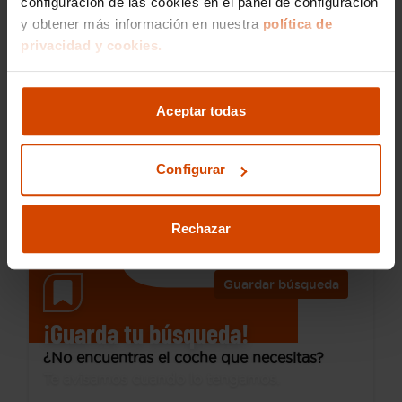
configuración de las cookies en el panel de configuración
y obtener más información en nuestra
política de
privacidad y cookies.
18.490 €
Desde 264 € /mes*
16.990 €
Hyundai
Tucson
Aceptar todas
1.6 CRDI 100kW (136CV) 48V Maxx DCT
2021
123.754 km
Configurar
Híbrido no enchufable
Automática
Utrera
Rechazar
Guardar búsqueda
¡Guarda tu búsqueda!
¿No encuentras el coche que necesitas?
Te avisamos cuando lo tengamos.