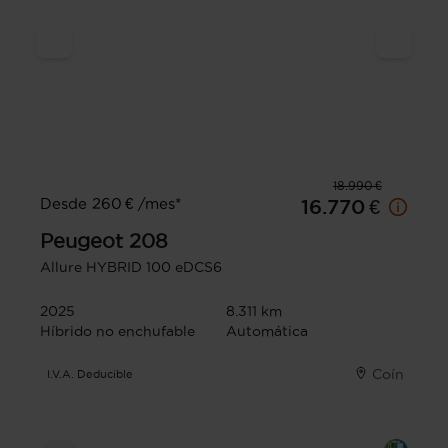
18.990 €
Desde 260 € /mes*
16.770 €
Peugeot
208
Allure HYBRID 100 eDCS6
2025
8.311 km
Híbrido no enchufable
Automática
Coín
I.V.A. Deducible