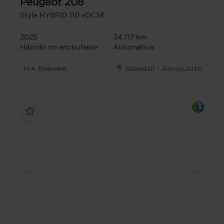
Peugeot
208
Style HYBRID 110 eDCS6
2025
34.717 km
Híbrido no enchufable
Automática
Sabadell - Aeropuerto
I.V.A. Deducible