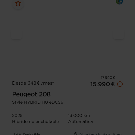
17.990 €
Desde 248 € /mes*
15.990 €
Peugeot
208
Style HYBRID 110 eDCS6
2025
13.000 km
Híbrido no enchufable
Automática
Alcázar de San Juan
I.V.A. Deducible