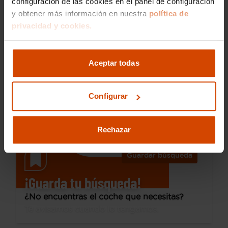
configuración de las cookies en el panel de configuración
y obtener más información en nuestra
política de
30.490 €
privacidad y cookies.
Desde 428 € /mes*
27.490 €
Toyota
Rav4
Aceptar todas
2.5l 220H Advance
2021
139.863 km
Híbrido no enchufable
Automática
Configurar
Armilla
Rechazar
Guardar búsqueda
¡Guarda tu búsqueda!
¿No encuentras el coche que necesitas?
Te avisamos cuando lo tengamos.