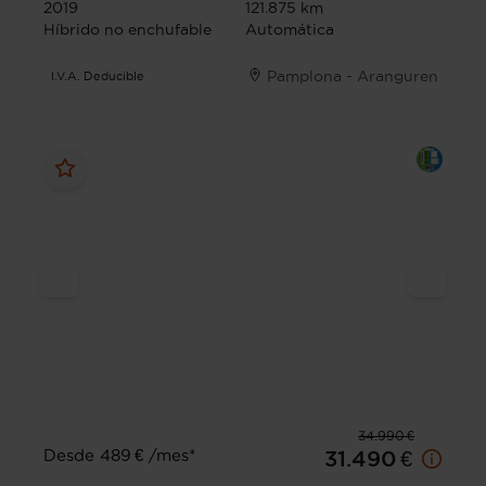
2019
121.875 km
Híbrido no enchufable
Automática
Pamplona - Aranguren
I.V.A. Deducible
34.990 €
Desde 489 € /mes*
31.490 €