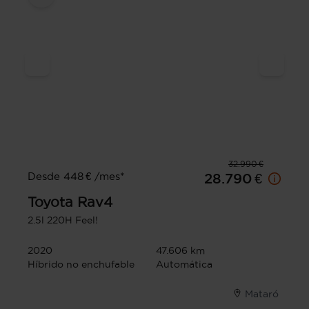
32.990 €
Desde 448 € /mes*
28.790 €
Toyota
Rav4
2.5l 220H Feel!
2020
47.606 km
Híbrido no enchufable
Automática
Mataró