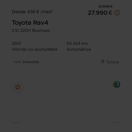
31.990 €
Desde 436 € /mes*
27.990 €
Toyota
Rav4
2.5l 220H Business
2021
55.424 km
Híbrido no enchufable
Automática
Tolosa
I.V.A. Deducible