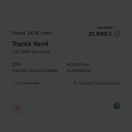
24.490 €
Desde 342 € /mes*
21.990 €
Toyota
Rav4
2.5l 220H Business
2019
143.607 km
Híbrido no enchufable
Automática
Getafe-Fuenlabrada
I.V.A. Deducible