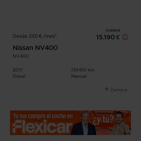
17.390 €
Desde 250 € /mes*
15.190 €
Nissan
NV400
NV400
2017
139.651 km
Diésel
Manual
Zamora