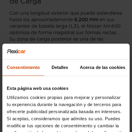
de Carga
Con una longitud exterior que puede extenderse
hasta los aproximadamente
6.200 mm
en sus
variantes de batalla larga (L3), el Nissan NV400
optimiza de forma magistral sus formas rectas.
Su zona de carga posterior es una de las
grandes referencias del transporte logístico,
declarando una
capacidad de volumen útil de
hasta 14,8 metros cúbicos
en configuraciones
convencionales de gran tamaño (y hasta 17
Consentimiento
Detalles
Acerca de las cookies
metros cúbicos en las series de caja extendida),
ofreciendo una superficie plana y limpia de
obstáculos ideal para albergar de forma estable
Esta página web usa cookies
varios europalés consecutivamente.
Utilizamos cookies propias para mejorar y personalizar
tu experiencia durante la navegación y de terceros para
Interior Espacioso para el
ofrecerte publicidad personalizada basada en intereses.
Máximo Confort Laboral
Si aceptas, consideramos que admites su uso. Puedes
modificar tus opciones de consentimiento y cambiar la
La cabina de este modelo comercial está