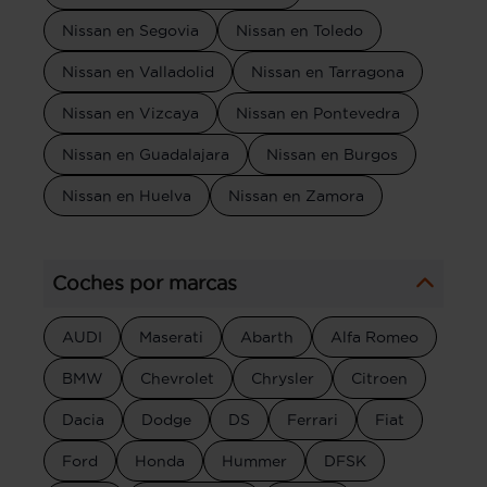
Nissan en Segovia
Nissan en Toledo
Nissan en Valladolid
Nissan en Tarragona
Nissan en Vizcaya
Nissan en Pontevedra
Nissan en Guadalajara
Nissan en Burgos
Nissan en Huelva
Nissan en Zamora
Coches por marcas
AUDI
Maserati
Abarth
Alfa Romeo
BMW
Chevrolet
Chrysler
Citroen
Dacia
Dodge
DS
Ferrari
Fiat
Ford
Honda
Hummer
DFSK