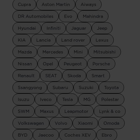
Cupra
Aston Martin
Aiways
DR Automobiles
Evo
Mahindra
Hyundai
Infiniti
Jaguar
Jeep
KIA
Lancia
Land rover
Lexus
Mazda
Mercedes
Mini
Mitsubishi
Nissan
Opel
Peugeot
Porsche
Renault
SEAT
Skoda
Smart
Ssangyong
Subaru
Suzuki
Toyota
Isuzu
Iveco
Tesla
MG
Polestar
SWM
Maxus
Leapmotor
Lynk & co
Volkswagen
Volvo
Xiaomi
Omoda
BYD
Jaecoo
Coches XEV
Ebro