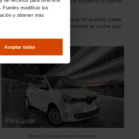
e cada uno ha sido revisado por expertos y cuenta
. Puedes modificar tus
ración y obtener más
ico de ocasión
es una opción que no puedes pasar
ondiciones para que puedas encontrar el coche que
Aceptar todas
Renault Twingo eléctrico barato