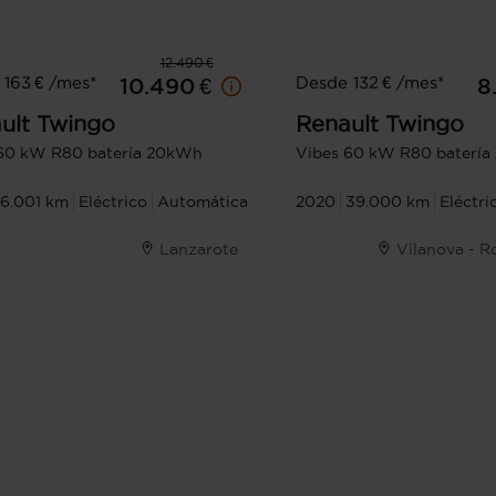
12.490 €
163 € /mes*
Desde 132 € /mes*
10.490 €
8
ult
Twingo
Renault
Twingo
60 kW R80 batería 20kWh
Vibes 60 kW R80 baterí
6.001 km
Eléctrico
Automática
2020
39.000 km
Eléctri
Lanzarote
Vilanova - R