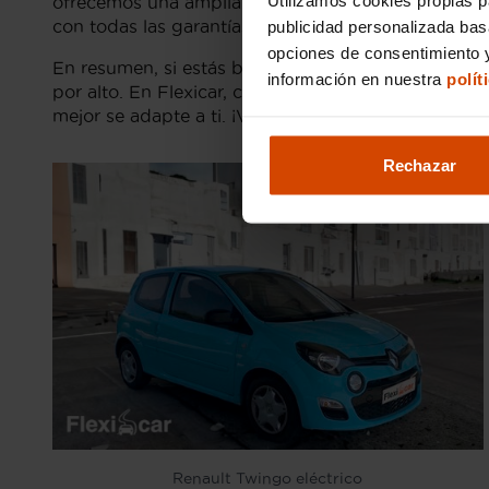
ofrecemos una amplia gama de
coches Renault Twi
con todas las garantías necesarias para que conduz
publicidad personalizada ba
opciones de consentimiento y
En resumen, si estás buscando un coche eléctrico c
información en nuestra
polít
por alto. En Flexicar, como
concesionario de coche
mejor se adapte a ti. ¡Visítanos y encuentra el coc
Rechazar
Renault Twingo eléctrico