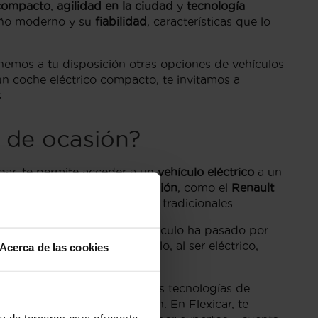
compacto
,
agilidad en la ciudad
y
tecnología
seño moderno y su
fiabilidad
, características que lo
nemos a tu disposición otras opciones de vehículos
un coche eléctrico compacto, te invitamos a
.
 de ocasión?
ugar, te permite acceder a un
vehículo eléctrico
a un
 Los
coches eléctricos de ocasión
, como el
Renault
mparación con los vehículos tradicionales.
ar
, te aseguras de que el vehículo ha pasado por
n sin problemas. Este modelo, al ser eléctrico,
Acerca de las cookies
le como en reparaciones.
bien equipados con las últimas tecnologías de
 que hacer una gran inversión. En Flexicar, te
y de terceros para ofrecerte