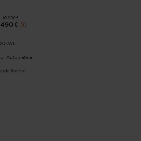
10.990 €
.490 €
a 20kWh
co
Automática
onda Ibèrica