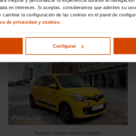
ngo eléctricos baratos
de ocasión, con la garantía de qu
cas con total tranquilidad.
sada en intereses. Si aceptas, consideramos que admites su uso
 cambiar la configuración de las cookies en el panel de configu
ompacto, eficiente y asequible, el
Renault Twingo eléctr
ica de privacidad y cookies.
s Renault Twingo eléctricos
, te ofrecemos las mejores c
he eléctrico que estás buscando!
Configurar
Renault Twingo eléctrico barato