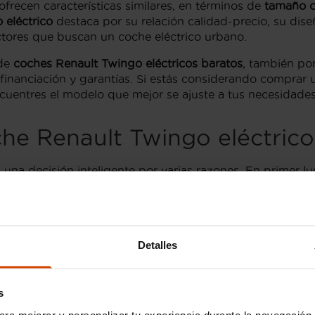
ofrecen características similares, en términos de
tamaño 
 eléctrico
destaca por su relación calidad-precio, su di
ctores que buscan un coche eléctrico urbano.
 de
coches Renault Twingo eléctricos baratos
, también po
 financiación y garantías. Si estás considerando comprar 
ncuentres el modelo que mejor se ajuste a tus necesidades
he Renault Twingo eléctrico
 una decisión inteligente por varias razones. En primer l
 nuevo, sin renunciar a la calidad ni a las prestaciones.
 y económica, ya que ofrecen una
baja depreciación
en co
e ocasión
en un
concesionario especializado como Flexic
 condiciones para ofrecerte una experiencia de conducció
Detalles
que te permitirá ahorrar a largo plazo, tanto en combustib
co de ocasión
es que este tipo de vehículos suelen estar 
s
ermitirá disfrutar de un coche
moderno y seguro
sin tener
ara mejorar y personalizar tu experiencia durante la navegación 