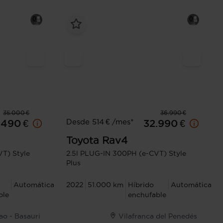
35.000 €
36.990 €
Desde 514 € /mes*
.490 €
32.990 €
Toyota
Rav4
T) Style
2.5l PLUG-IN 300PH (e-CVT) Style
Plus
Automática
2022
51.000 km
Híbrido
Automática
ble
enchufable
ao - Basauri
Vilafranca del Penedés