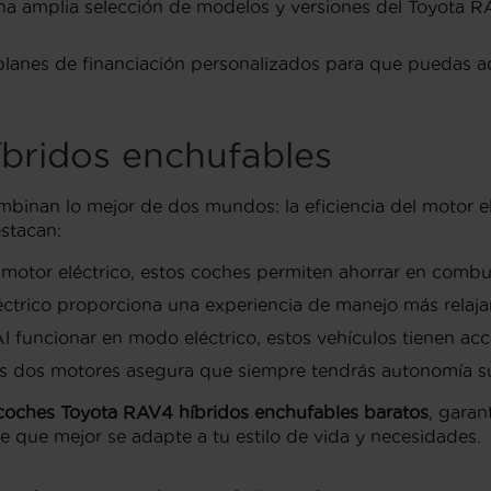
una amplia selección de modelos y versiones del Toyota R
 planes de financiación personalizados para que puedas a
íbridos enchufables
inan lo mejor de dos mundos: la eficiencia del motor el
estacan:
l motor eléctrico, estos coches permiten ahorrar en combu
léctrico proporciona una experiencia de manejo más relajan
Al funcionar en modo eléctrico, estos vehículos tienen ac
s dos motores asegura que siempre tendrás autonomía suf
coches Toyota RAV4 híbridos enchufables baratos
, garan
e que mejor se adapte a tu estilo de vida y necesidades.