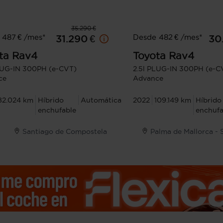
35.290 €
 487 € /mes*
Desde 482 € /mes*
31.290 €
30
ta
Rav4
Toyota
Rav4
LUG-IN 300PH (e-CVT)
2.5l PLUG-IN 300PH (e-C
ce
Advance
82.024 km
Híbrido
Automática
2022
109.149 km
Híbrido
enchufable
enchufa
Santiago de Compostela
Palma de Mallorca - 