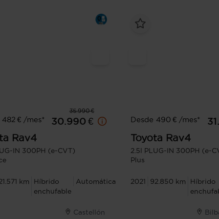
35.990 €
 482 € /mes*
Desde 490 € /mes*
30.990 €
31
ta
Rav4
Toyota
Rav4
LUG-IN 300PH (e-CVT)
2.5l PLUG-IN 300PH (e-CV
ce
Plus
21.571 km
Híbrido
Automática
2021
92.850 km
Híbrido
enchufable
enchufa
Castellón
Bilb