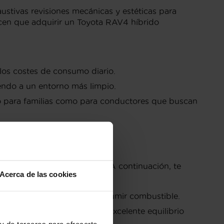
stivas revisiones mecánicas y estéticas para
cen que adquirir un Toyota RAV4 híbrido
 los costes de consumo diario.
ndo a un entorno más limpio.
o para familias como para conductores que buscan
enchufable
que caracterizan a Toyota. A continuación, te
Acerca de las cookies
ía:
diarios sin necesidad de consumir combustible.
e combustión, logrando un excelente equilibrio
y de terceros para ofrecerte