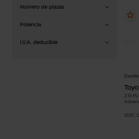
Número de plazas
Potencia
I.V.A. deducible
Desde
Toyo
2.5l P
Advan
2021
1