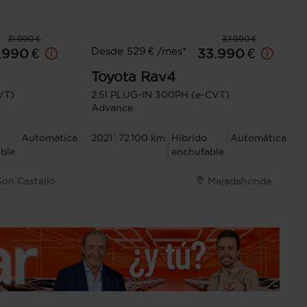
31.990 €
37.990 €
Desde 529 € /mes*
.990 €
33.990 €
Toyota
Rav4
VT)
2.5l PLUG-IN 300PH (e-CVT)
Advance
Automática
2021
72.100 km
Híbrido
Automática
ble
enchufable
Son Castelló
Majadahonda